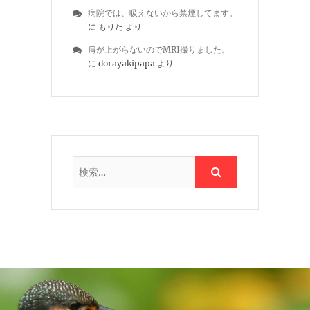
病院では、吸えないから禁煙してます。
に
もりた
より
肩が上がらないのでMRI撮りました。
に
dorayakipapa
より