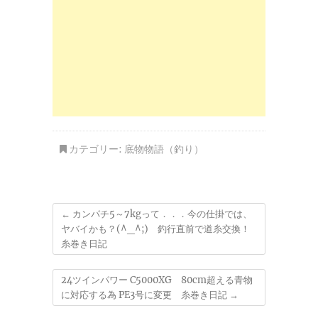
カテゴリー:
底物物語（釣り）
←
カンパチ5～7kgって．．．今の仕掛では、
ヤバイかも？(^_^;) 釣行直前で道糸交換！
糸巻き日記
24ツインパワー C5000XG 80cm超える青物
に対応する為 PE3号に変更 糸巻き日記
→