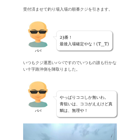
受付済ませて釣り場入場の順番クジを引きます。
23番！
最後入場確定やな！(T_T)
パパ
いつもクジ運悪いパパですのでいつもの誰も行かな
い十字路沖側を陣取りました。
やっぱりココしか無いわ。
青狙いは、ココがええけど真
鯛は、無理や！
パパ