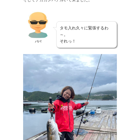
タモ入れ久々に緊張するわ
～。
それっ！
パパ