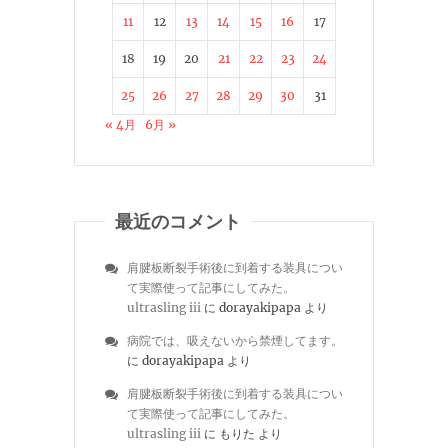
11
12
13
14
15
16
17
18
19
20
21
22
23
24
25
26
27
28
29
30
31
« 4月
6月 »
最近のコメント
肩腱板断裂手術後に到着する装具につい
て実際使って記事にしてみた。
ultrasling iii
に
dorayakipapa
より
病院では、吸えないから禁煙してます。
に
dorayakipapa
より
肩腱板断裂手術後に到着する装具につい
て実際使って記事にしてみた。
ultrasling iii
に
もりた
より