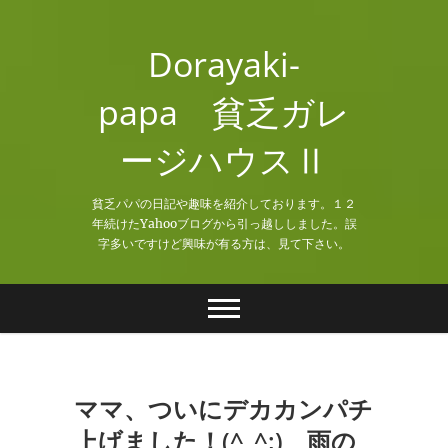
Skip
to
Dorayaki-
content
papa 貧乏ガレ
ージハウスⅡ
貧乏パパの日記や趣味を紹介しております。１２
年続けたYahooブログから引っ越ししました。誤
字多いですけど興味が有る方は、見て下さい。
ママ、ついにデカカンパチ
上げました！(^_^;) 雨の