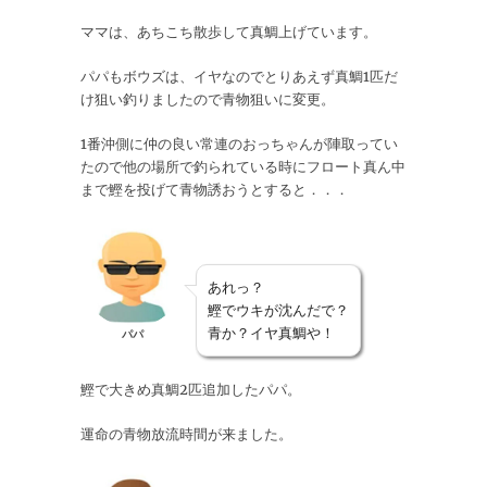
ママは、あちこち散歩して真鯛上げています。
パパもボウズは、イヤなのでとりあえず真鯛1匹だ
け狙い釣りましたので青物狙いに変更。
1番沖側に仲の良い常連のおっちゃんが陣取ってい
たので他の場所で釣られている時にフロート真ん中
まで鰹を投げて青物誘おうとすると．．．
あれっ？
鰹でウキが沈んだで？
青か？イヤ真鯛や！
パパ
鰹で大きめ真鯛2匹追加したパパ。
運命の青物放流時間が来ました。