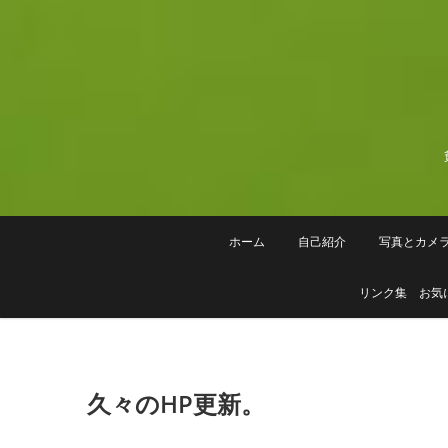
Skip
to
content
ホーム
自己紹介
写真とカメ
リンク集 お気
久々のHP更新。