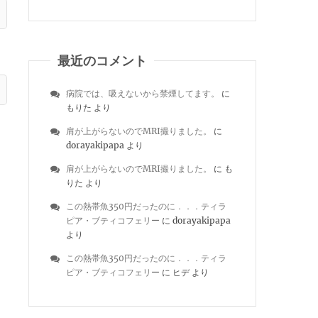
最近のコメント
病院では、吸えないから禁煙してます。
に
もりた
より
肩が上がらないのでMRI撮りました。
に
dorayakipapa
より
肩が上がらないのでMRI撮りました。
に
も
りた
より
この熱帯魚350円だったのに．．．ティラ
ピア・ブティコフェリー
に
dorayakipapa
より
この熱帯魚350円だったのに．．．ティラ
ピア・ブティコフェリー
に
ヒデ
より