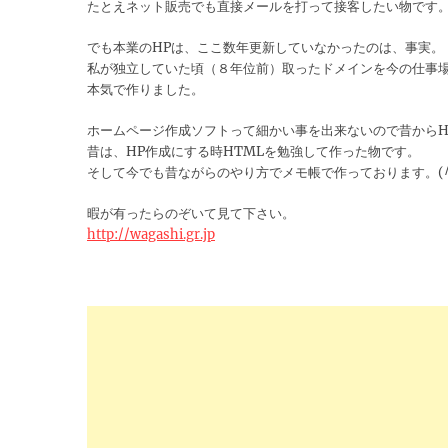
たとえネット販売でも直接メールを打って接客したい物です
でも本業のHPは、ここ数年更新していなかったのは、事実。
私が独立していた頃（８年位前）取ったドメインを今の仕事
本気で作りました。
ホームページ作成ソフトって細かい事を出来ないので昔からH
昔は、HP作成にする時HTMLを勉強して作った物です。
そして今でも昔ながらのやり方でメモ帳で作っております。(^_
暇が有ったらのぞいて見て下さい。
http://wagashi.gr.jp