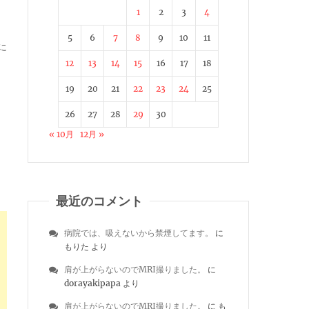
1
2
3
4
5
6
7
8
9
10
11
に
12
13
14
15
16
17
18
19
20
21
22
23
24
25
26
27
28
29
30
« 10月
12月 »
最近のコメント
病院では、吸えないから禁煙してます。
に
もりた
より
肩が上がらないのでMRI撮りました。
に
dorayakipapa
より
肩が上がらないのでMRI撮りました。
に
も