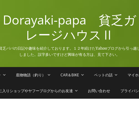
Dorayaki-papa 貧乏ガ
レージハウスⅡ
貧乏パパの日記や趣味を紹介しております。１２年続けたYahooブログから引っ越
しました。誤字多いですけど興味が有る方は、見て下さい。
ラ
底物物語（釣り）
CAR＆BIKE
ペットの話
マイホ
に入りショップやヤフーブログからのお友達
お問い合わせ
プライバシ