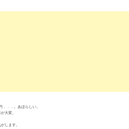
。
円．．．。あほらしい。
応が大変。
気がします。