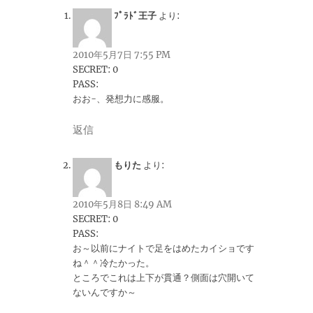
ﾌﾟﾗﾄﾞ王子
より:
2010年5月7日 7:55 PM
SECRET: 0
PASS:
おお-、発想力に感服。
返信
もりた
より:
2010年5月8日 8:49 AM
SECRET: 0
PASS:
お～以前にナイトで足をはめたカイショです
ね＾＾冷たかった。
ところでこれは上下が貫通？側面は穴開いて
ないんですか～