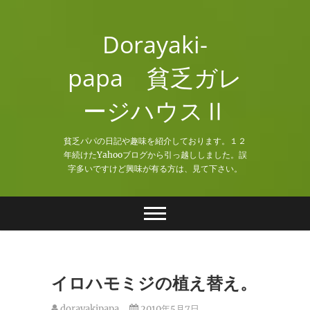
Skip
to
Dorayaki-
content
papa 貧乏ガレ
ージハウスⅡ
貧乏パパの日記や趣味を紹介しております。１２
年続けたYahooブログから引っ越ししました。誤
字多いですけど興味が有る方は、見て下さい。
イロハモミジの植え替え。
dorayakipapa
2010年5月7日