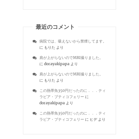
最近のコメント
病院では、吸えないから禁煙してます。
に
もりた
より
肩が上がらないのでMRI撮りました。
に
dorayakipapa
より
肩が上がらないのでMRI撮りました。
に
もりた
より
この熱帯魚350円だったのに．．．ティ
ラピア・ブティコフェリー
に
dorayakipapa
より
この熱帯魚350円だったのに．．．ティ
ラピア・ブティコフェリー
に
ヒデ
より