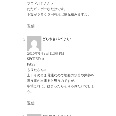
プラドおじさん＞
ただビンボーなだけです。
予算が５０００円有れば煉瓦積みますよ。
返信
どらやきパパ
より:
2010年5月8日 11:00 PM
SECRET: 0
PASS:
もりたさん＞
上下そのまま貫通なので地面の水分や栄養を
吸う事が出来ると思うのですが。
冬場これに、はまったらそりゃ冷たいでしょ
う。
返信