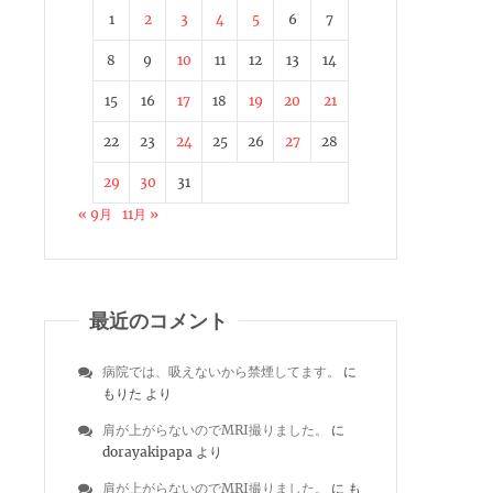
1
2
3
4
5
6
7
8
9
10
11
12
13
14
15
16
17
18
19
20
21
22
23
24
25
26
27
28
29
30
31
« 9月
11月 »
最近のコメント
病院では、吸えないから禁煙してます。
に
もりた
より
肩が上がらないのでMRI撮りました。
に
dorayakipapa
より
肩が上がらないのでMRI撮りました。
に
も