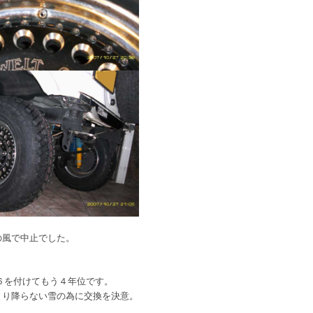
の風で中止でした。
。
１６を付けてもう４年位です。
まり降らない雪の為に交換を決意。