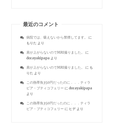
ッ
最近のコメント
病院では、吸えないから禁煙してます。
に
もりた
より
肩が上がらないのでMRI撮りました。
に
dorayakipapa
より
肩が上がらないのでMRI撮りました。
に
も
りた
より
この熱帯魚350円だったのに．．．ティラ
ピア・ブティコフェリー
に
dorayakipapa
より
この熱帯魚350円だったのに．．．ティラ
ピア・ブティコフェリー
に
ヒデ
より