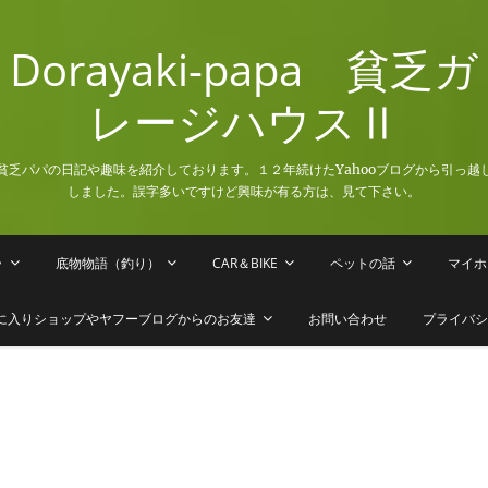
Dorayaki-papa 貧乏ガ
レージハウスⅡ
貧乏パパの日記や趣味を紹介しております。１２年続けたYahooブログから引っ越
しました。誤字多いですけど興味が有る方は、見て下さい。
ラ
底物物語（釣り）
CAR＆BIKE
ペットの話
マイホ
に入りショップやヤフーブログからのお友達
お問い合わせ
プライバシ
。