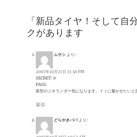
「新品タイヤ！そして自分
クがあります
ムサシ
より:
2007年10月27日 11:30 PM
SECRET: 0
PASS:
新型のジオランダー気になります。ＹＪに履かせたいと
返信
どらやきパパ
より: