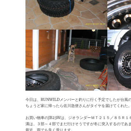
今日は、RUNWILDメンバーと釣りに行く予定でしたが台風
ちょうど家に帰ったら佐川急便さんがタイヤを届けてくれた
お買い物車のJB23Wは、ジオランダーＭＴ２１５／８５Ｒ
溝は、３部～４部でまだ行けそうですが冬に突入するのであ
最近、雨でも良く滑ります。