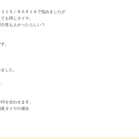
Ｔ２１５／８５Ｒ１６で悩みましたが
しても同じタイヤ。
耐久性も上がったらしい？
です。
いました。
す。
い印を合わせます。
国産タイヤの場合