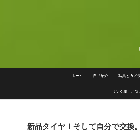
Skip
to
content
ホーム
自己紹介
写真とカメ
リンク集 お気
新品タイヤ！そして自分で交換