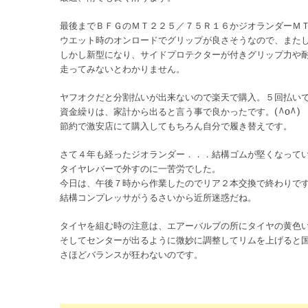
最後までＢＦＧのＭＴ２２５／７５Ｒ１６かジオランダーＭ
ウエット時のオンロードでグリップが良さそうなので、また
しかし新型になり、サイドプロテクターが付きグリップ力や
走ってみないとわかりません。
ヤフオクだと分割払いが出来ないので楽天で購入。５回払い
資金繰りは、家計から出ると言う事で良かったです。(^o^)
節約で激安店にて購入してもちろん自分で履き替えです。
さて４年も経ったジオランダー．．．結構ゴムが堅くなって
タイヤレバーで外すのに一苦労でした。
今日は、午後７時から作業したのでリア２本交換で終わりで
結構コンプレッサがうるさいから近所迷惑だね。
タイヤを組む時の注意は、エアーバルブの所にタイヤの黄色
そしてセンターが出るように微妙に調整してリムを上げると
さほどバランスが狂わないのです。