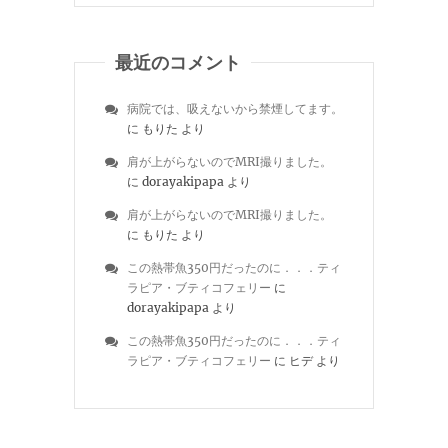
最近のコメント
病院では、吸えないから禁煙してます。
に
もりた
より
肩が上がらないのでMRI撮りました。
に
dorayakipapa
より
肩が上がらないのでMRI撮りました。
に
もりた
より
この熱帯魚350円だったのに．．．ティ
ラピア・ブティコフェリー
に
dorayakipapa
より
この熱帯魚350円だったのに．．．ティ
ラピア・ブティコフェリー
に
ヒデ
より