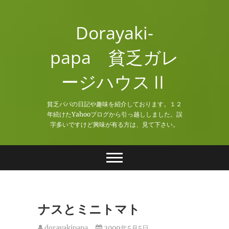
Skip
to
Dorayaki-
content
papa 貧乏ガレ
ージハウスⅡ
貧乏パパの日記や趣味を紹介しております。１２
年続けたYahooブログから引っ越ししました。誤
字多いですけど興味が有る方は、見て下さい。
ナスとミニトマト
dorayakipapa
2009年5月5日