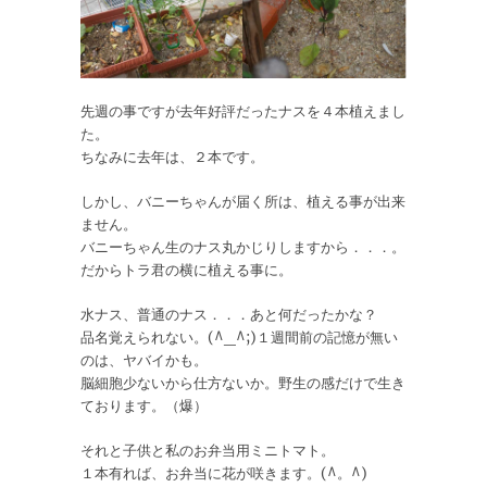
先週の事ですが去年好評だったナスを４本植えまし
た。
ちなみに去年は、２本です。
しかし、バニーちゃんが届く所は、植える事が出来
ません。
バニーちゃん生のナス丸かじりしますから．．．。
だからトラ君の横に植える事に。
水ナス、普通のナス．．．あと何だったかな？
品名覚えられない。(^_^;)１週間前の記憶が無い
のは、ヤバイかも。
脳細胞少ないから仕方ないか。野生の感だけで生き
ております。（爆）
それと子供と私のお弁当用ミニトマト。
１本有れば、お弁当に花が咲きます。(^。^)