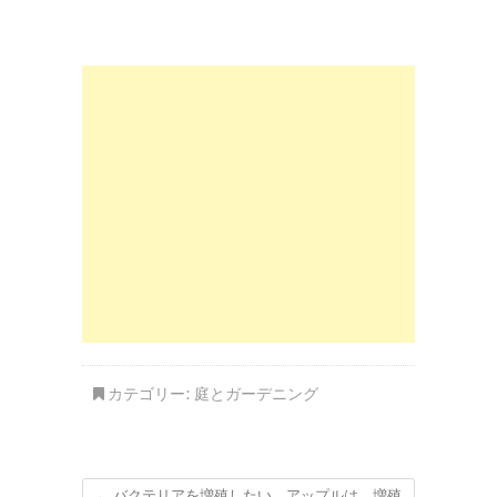
カテゴリー:
庭とガーデニング
←
バクテリアを増殖したい。アップルは、増殖