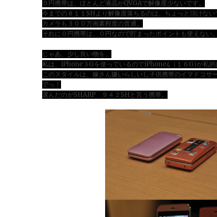
０円携帯は、ほとんど液晶がQVGAで解像度少ないです。
今までの８１１SHより解像度落ちるのは、ちょっと頂けない
カメラも３００万画素程度の普通。
それに０円携帯は、０円なので貯まったポイントも使えない
じゃあ、少し良い物を。
私は、iPhone３Gを使っているのでiPhone4（１６G)が
このスタイルは、嫁さん嫌いらしいし子供携帯のイマドコサ
でっ！
選んだのがSHARP ９４２SHと言う携帯。