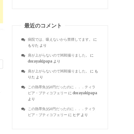
最近のコメント
病院では、吸えないから禁煙してます。
に
もりた
より
肩が上がらないのでMRI撮りました。
に
dorayakipapa
より
肩が上がらないのでMRI撮りました。
に
も
りた
より
この熱帯魚350円だったのに．．．ティラ
が
ピア・ブティコフェリー
に
dorayakipapa
より
この熱帯魚350円だったのに．．．ティラ
ピア・ブティコフェリー
に
ヒデ
より