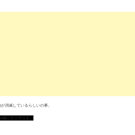
物が消滅しているらしいの事。
べ頭にインプット。