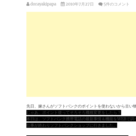
dorayakipapa
2010年7月27日
5件のコメント
先日、嫁さんがソフトバンクのポイントを使わないから古い
じゃあ、ポイント使ってそろそろ機種変更をしたら？
本日は、ソフトバンク携帯電話の最新事情＆機能をWEBで調
仕事が終わりソフトバンクショップに行きました。