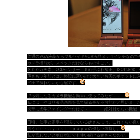
普通のVGA液晶からフルワイドVGA液晶３．４インチなの
カメラ機能が、スペックだけならものすごい。
８００万画素、CCDセンサー、６軸手ぶれ補正、ISO1280
薄さも３年前とは、格段に薄いので大きいお尻のポケットに
尻圧で潰れないか心配です。
でっ気になるカメラ機能を簡単に使ってみたが．．．
私には、やはり液晶画面を見て撮る事が不可能だと思いまし
携帯に光学ファインダー付けて～！．．．絶対付かない機能
日頃、仕事と家事を頑張っている嫁さんには、これくらい良
言うｄｏｒａｙａｋｉ－ｐａｐａの優しい気持ち。
私が言わないとボロボロでも使い続ける嫁さんなので。