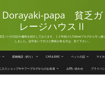
Dorayaki-papa 貧乏ガ
レージハウスⅡ
貧乏パパの日記や趣味を紹介しております。１２年続けたYahooブログから引っ越
しました。誤字多いですけど興味が有る方は、見て下さい。
ラ
底物物語（釣り）
CAR＆BIKE
ペットの話
マイホ
に入りショップやヤフーブログからのお友達
お問い合わせ
プライバシ