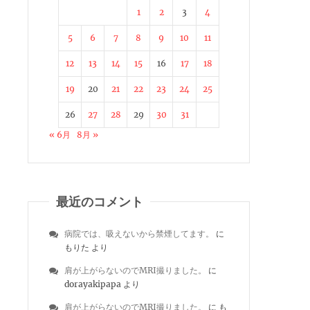
1
2
3
4
5
6
7
8
9
10
11
12
13
14
15
16
17
18
19
20
21
22
23
24
25
26
27
28
29
30
31
« 6月
8月 »
最近のコメント
病院では、吸えないから禁煙してます。
に
もりた
より
肩が上がらないのでMRI撮りました。
に
dorayakipapa
より
肩が上がらないのでMRI撮りました。
に
も