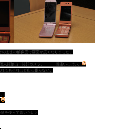
でそのままの解像度で画面が広くなりました。
0、個人顔検出、笑顔カメラ、．．．機能いっぱい。
入れてもそれほど出っ張らない。
た。
！
い物を使って貰いたいと