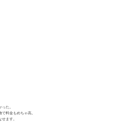
。
かった。
物で料金もめちゃ高。
なせます。