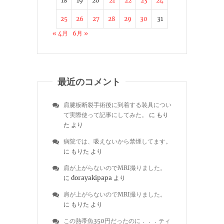
18
19
20
21
22
23
24
25
26
27
28
29
30
31
« 4月
6月 »
最近のコメント
肩腱板断裂手術後に到着する装具につい
て実際使って記事にしてみた。
に
もり
た
より
病院では、吸えないから禁煙してます。
に
もりた
より
肩が上がらないのでMRI撮りました。
に
dorayakipapa
より
肩が上がらないのでMRI撮りました。
に
もりた
より
この熱帯魚350円だったのに．．．ティ