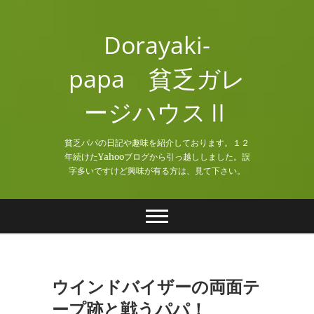
Skip
to
Dorayaki-
content
papa 貧乏ガレ
ージハウスⅡ
貧乏パパの日記や趣味を紹介しております。１２
年続けたYahooブログから引っ越ししました。誤
字多いですけど興味が有る方は、見て下さい。
ウインドバイザーの両面テ
ープ跡と戦うパパ！