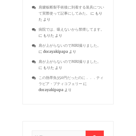
肩腱板断裂手術後に到着する装具につい
て実際使って記事にしてみた。
に
もり
た
より
病院では、吸えないから禁煙してます。
に
もりた
より
肩が上がらないのでMRI撮りました。
に
dorayakipapa
より
肩が上がらないのでMRI撮りました。
に
もりた
より
この熱帯魚350円だったのに．．．ティ
ラピア・ブティコフェリー
に
dorayakipapa
より