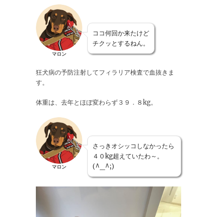
ココ何回か来たけど
チクッとするねん。
マロン
狂犬病の予防注射してフィラリア検査で血抜きま
す。
体重は、去年とほぼ変わらず３９．８kg。
さっきオシッコしなかったら
４０kg超えていたわ～。
(^_^;)
マロン