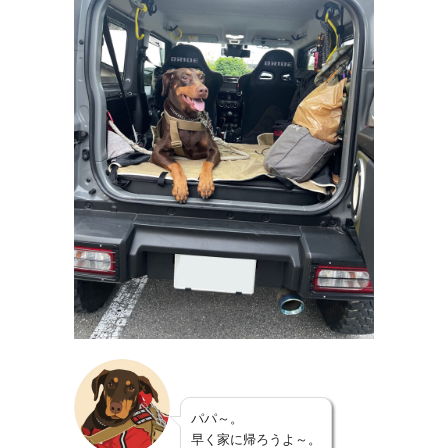
パパ～。
早く家に帰ろうよ～。