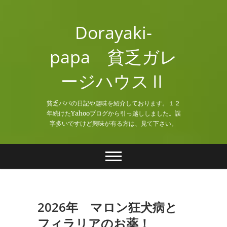
Skip
to
Dorayaki-
content
papa 貧乏ガレ
ージハウスⅡ
貧乏パパの日記や趣味を紹介しております。１２
年続けたYahooブログから引っ越ししました。誤
字多いですけど興味が有る方は、見て下さい。
2026年 マロン狂犬病と
フィラリアのお薬！