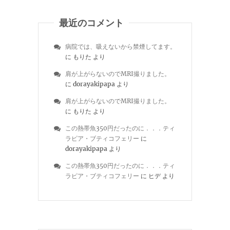
最近のコメント
病院では、吸えないから禁煙してます。
に
もりた
より
肩が上がらないのでMRI撮りました。
に
dorayakipapa
より
肩が上がらないのでMRI撮りました。
に
もりた
より
この熱帯魚350円だったのに．．．ティ
ラピア・ブティコフェリー
に
dorayakipapa
より
この熱帯魚350円だったのに．．．ティ
ラピア・ブティコフェリー
に
ヒデ
より