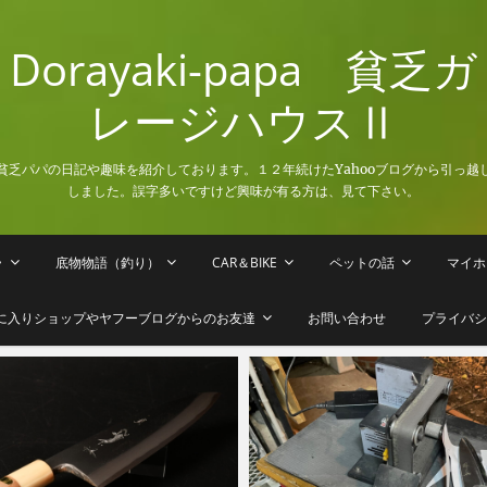
Dorayaki-papa 貧乏ガ
レージハウスⅡ
貧乏パパの日記や趣味を紹介しております。１２年続けたYahooブログから引っ越
しました。誤字多いですけど興味が有る方は、見て下さい。
ラ
底物物語（釣り）
CAR＆BIKE
ペットの話
マイホ
に入りショップやヤフーブログからのお友達
お問い合わせ
プライバシ