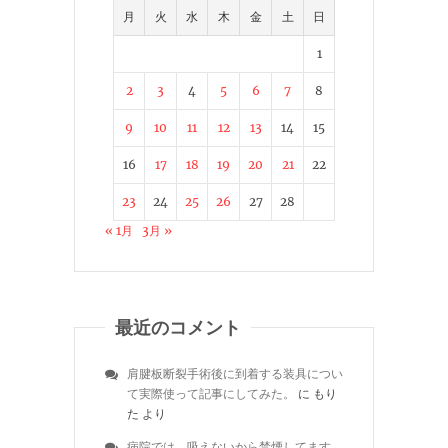
月
火
水
木
金
土
日
1
2
3
4
5
6
7
8
9
10
11
12
13
14
15
16
17
18
19
20
21
22
23
24
25
26
27
28
« 1月
3月 »
最近のコメント
肩腱板断裂手術後に到着する装具につい
て実際使って記事にしてみた。
に
もり
た
より
病院では、吸えないから禁煙してます。