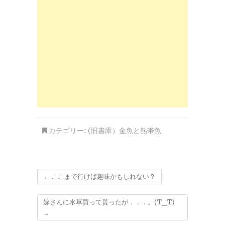
カテゴリー:
(旧書庫）金魚と熱帯魚
←
ここまで行けば趣味かもしれない？
嫁さんに水草買って貰ったが．．．。(T_T)
→