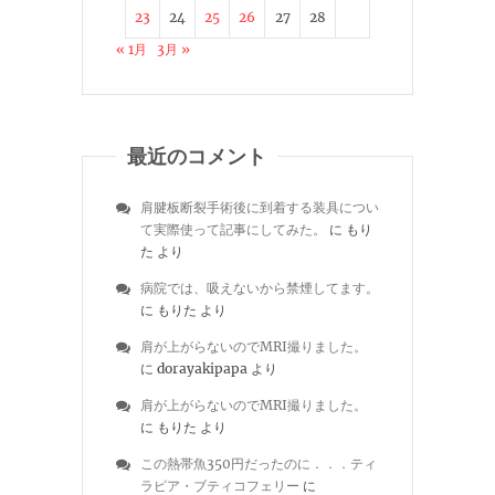
23
24
25
26
27
28
« 1月
3月 »
最近のコメント
肩腱板断裂手術後に到着する装具につい
て実際使って記事にしてみた。
に
もり
た
より
病院では、吸えないから禁煙してます。
に
もりた
より
肩が上がらないのでMRI撮りました。
に
dorayakipapa
より
肩が上がらないのでMRI撮りました。
に
もりた
より
この熱帯魚350円だったのに．．．ティ
ラピア・ブティコフェリー
に