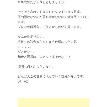
金魚元気だから良しとしましょう。
そうそう忘れておりましたシマドジョウ君達。
底の餌がないのが落ち着かないので泳ぎ回っており
ます。
プレコの餌導入して何とかしのいで貰います。
なんか物足りない。
掟破りの和金＆らんちゅう仕様にしたい気
も．．．。
ダメかな～。
和金と同居は、コメットまでかな～？
照明も何とかしたいな～。
どんどんこの世界に入っていく自分が怖いです。
(^_^;)