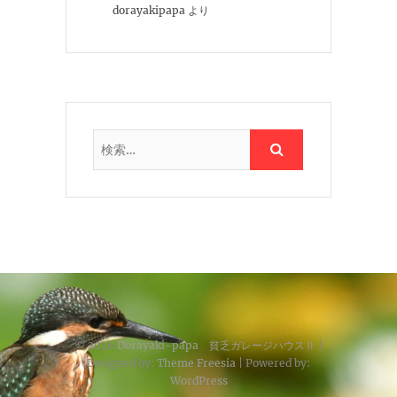
dorayakipapa
より
© 2026
Dorayaki-papa 貧乏ガレージハウスⅡ
|
Designed by:
Theme Freesia
| Powered by:
WordPress