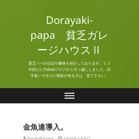
Skip
to
Dorayaki-
content
papa 貧乏ガレ
ージハウスⅡ
貧乏パパの日記や趣味を紹介しております。１２
年続けたYahooブログから引っ越ししました。誤
字多いですけど興味が有る方は、見て下さい。
金魚達導入。
dorayakipapa
2009年2月6日