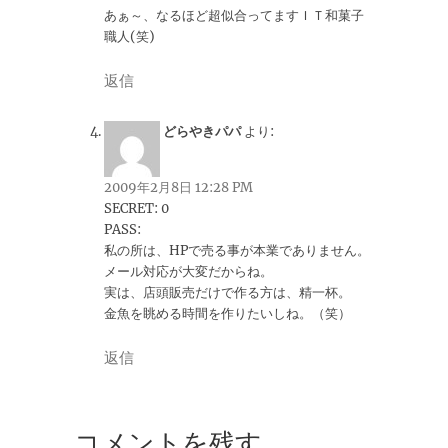
あぁ～、なるほど超似合ってますＩＴ和菓子
職人(笑)
返信
どらやきパパ
より:
2009年2月8日 12:28 PM
SECRET: 0
PASS:
私の所は、HPで売る事が本業でありません。
メール対応が大変だからね。
実は、店頭販売だけで作る方は、精一杯。
金魚を眺める時間を作りたいしね。（笑）
返信
コメントを残す