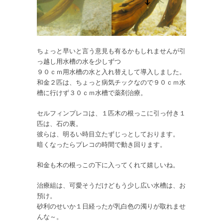
ちょっと早いと言う意見も有るかもしれませんが引
っ越し用水槽の水を少しずつ
９０ｃｍ用水槽の水と入れ替えして導入しました。
和金２匹は、ちょっと病気チックなので９０ｃｍ水
槽に行けず３０ｃｍ水槽で薬剤治療。
セルフィンプレコは、１匹木の根っこに引っ付き１
匹は、石の裏。
彼らは、明るい時目立たずじっとしております。
暗くなったらプレコの時間で動き回ります。
和金も木の根っこの下に入ってくれて嬉しいね。
治療組は、可愛そうだけどもう少し広い水槽は、お
預け。
砂利のせいか１日経ったが乳白色の濁りが取れませ
んな～。