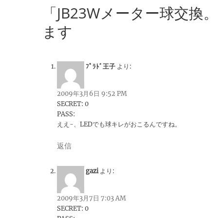
「JB23Wメーター球交
ます
ﾌﾟﾗﾄﾞ王子
より:
2009年3月6日 9:52 PM
SECRET: 0
PASS:
ええ-、LEDでも球キレがおこるんですね。
返信
gazi
より:
2009年3月7日 7:03 AM
SECRET: 0