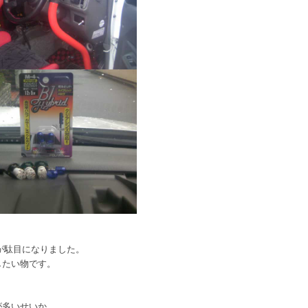
が駄目になりました。
したい物です。
が多いせいか