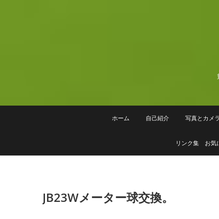
Skip
to
content
ホーム
自己紹介
写真とカメ
リンク集 お気
JB23Wメーター球交換。