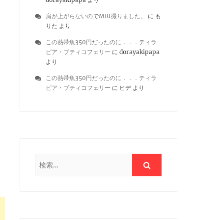
肩が上がらないのでMRI撮りました。
に
も
りた
より
この熱帯魚350円だったのに．．．ティラ
ピア・ブティコフェリー
に
dorayakipapa
より
この熱帯魚350円だったのに．．．ティラ
ピア・ブティコフェリー
に
ヒデ
より