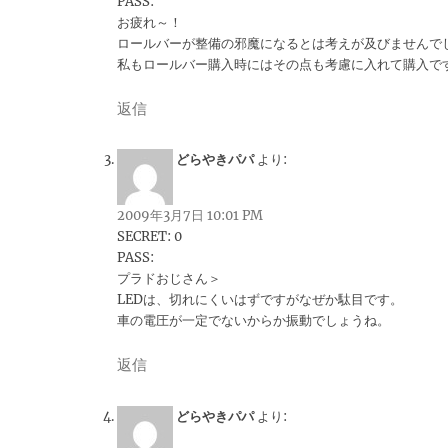
PASS:
お疲れ～！
ロールバーが整備の邪魔になるとは考えが及びませんで
私もロールバー購入時にはその点も考慮に入れて購入で
返信
どらやきパパ
より:
2009年3月7日 10:01 PM
SECRET: 0
PASS:
プラドおじさん＞
LEDは、切れにくいはずですがなぜか駄目です。
車の電圧が一定でないからか振動でしょうね。
返信
どらやきパパ
より: