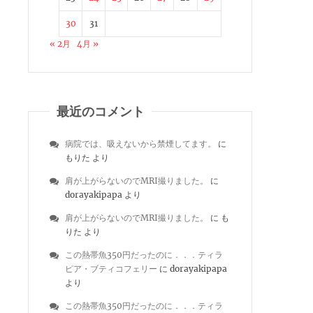
30
31
« 2月
4月 »
最近のコメント
病院では、吸えないから禁煙してます。
に
もりた
より
肩が上がらないのでMRI撮りました。
に
dorayakipapa
より
肩が上がらないのでMRI撮りました。
に
も
りた
より
この熱帯魚350円だったのに．．．ティラ
ピア・ブティコフェリー
に
dorayakipapa
より
この熱帯魚350円だったのに．．．ティラ