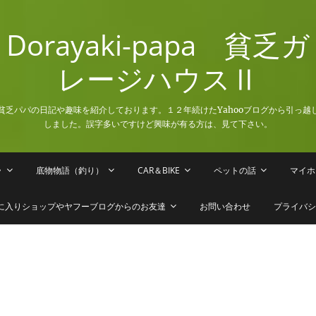
Dorayaki-papa 貧乏ガ
レージハウスⅡ
貧乏パパの日記や趣味を紹介しております。１２年続けたYahooブログから引っ越
しました。誤字多いですけど興味が有る方は、見て下さい。
ラ
底物物語（釣り）
CAR＆BIKE
ペットの話
マイホ
に入りショップやヤフーブログからのお友達
お問い合わせ
プライバシ