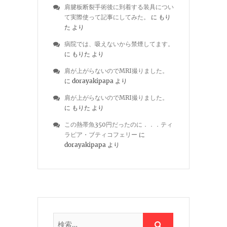
肩腱板断裂手術後に到着する装具につい
て実際使って記事にしてみた。
に
もり
た
より
病院では、吸えないから禁煙してます。
に
もりた
より
肩が上がらないのでMRI撮りました。
に
dorayakipapa
より
肩が上がらないのでMRI撮りました。
に
もりた
より
この熱帯魚350円だったのに．．．ティ
ラピア・ブティコフェリー
に
dorayakipapa
より