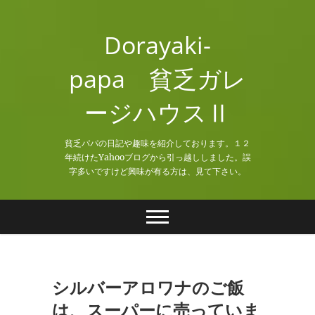
Skip
to
Dorayaki-
content
papa 貧乏ガレ
ージハウスⅡ
貧乏パパの日記や趣味を紹介しております。１２
年続けたYahooブログから引っ越ししました。誤
字多いですけど興味が有る方は、見て下さい。
シルバーアロワナのご飯
は、スーパーに売っていま