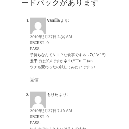
ードバックがあります
Vanilla
より:
2010年3月27日 2:34 AM
SECRET: 0
PASS:
子持ちなんてＶＩＰな食事ですネ～Σ(ﾟ∀ﾟ*)
煮干ではダメですかネ？(*￣m￣)=з
ウチも変わったの試してみたいですぅ♪
返信
もりた
より:
2010年3月27日 7:16 AM
SECRET: 0
PASS:
生ものでなくともいけるんですね、