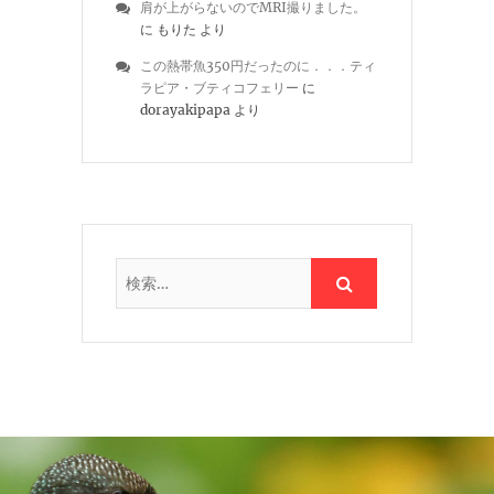
肩が上がらないのでMRI撮りました。
に
もりた
より
この熱帯魚350円だったのに．．．ティ
ラピア・ブティコフェリー
に
dorayakipapa
より