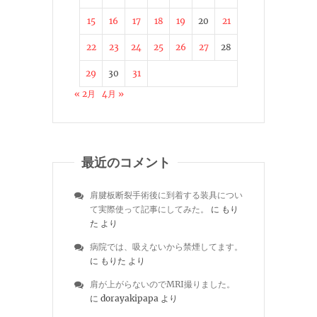
15
16
17
18
19
20
21
22
23
24
25
26
27
28
29
30
31
« 2月
4月 »
最近のコメント
肩腱板断裂手術後に到着する装具につい
て実際使って記事にしてみた。
に
もり
た
より
病院では、吸えないから禁煙してます。
に
もりた
より
肩が上がらないのでMRI撮りました。
に
dorayakipapa
より