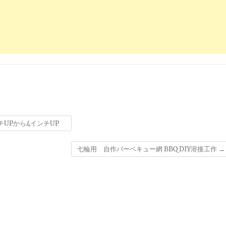
ンチUPから4インチUP
七輪用 自作バーベキュー網 BBQ DIY溶接工作
→