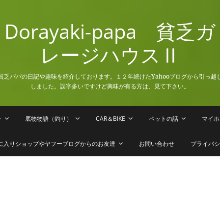
Dorayaki-papa 貧乏ガ
レージハウスⅡ
貧乏パパの日記や趣味を紹介しております。１２年続けたYahooブログから引っ越
しました。誤字多いですけど興味が有る方は、見て下さい。
ラ
底物物語（釣り）
CAR＆BIKE
ペットの話
マイホ
に入りショップやヤフーブログからのお友達
お問い合わせ
プライバシ