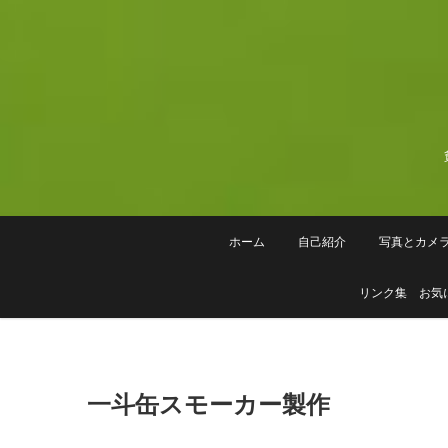
Skip
to
content
ホーム
自己紹介
写真とカメ
リンク集 お気
一斗缶スモーカー製作