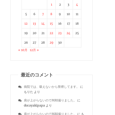
1
2
3
4
5
6
7
8
9
10
11
12
13
14
15
16
17
18
19
20
21
22
23
24
25
26
27
28
29
30
« 10月
12月 »
最近のコメント
病院では、吸えないから禁煙してます。
に
もりた
より
肩が上がらないのでMRI撮りました。
に
dorayakipapa
より
肩が上がらないのでMRI撮りました。
に
も