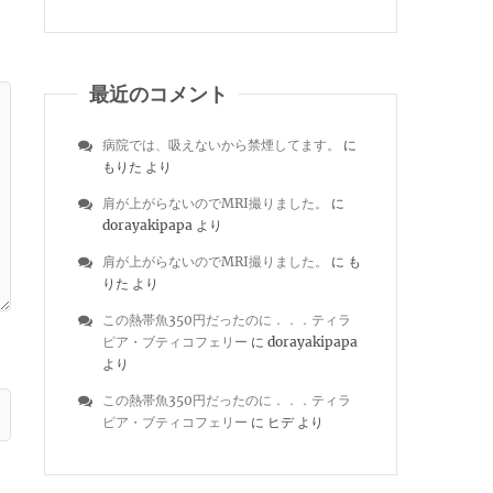
最近のコメント
病院では、吸えないから禁煙してます。
に
もりた
より
肩が上がらないのでMRI撮りました。
に
dorayakipapa
より
肩が上がらないのでMRI撮りました。
に
も
りた
より
この熱帯魚350円だったのに．．．ティラ
ピア・ブティコフェリー
に
dorayakipapa
より
この熱帯魚350円だったのに．．．ティラ
ピア・ブティコフェリー
に
ヒデ
より