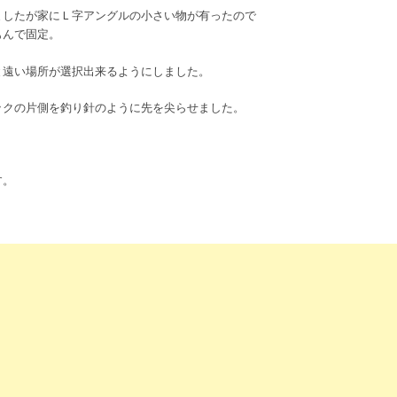
ましたが家にＬ字アングルの小さい物が有ったので
もんで固定。
と遠い場所が選択出来るようにしました。
ックの片側を釣り針のように先を尖らせました。
す。