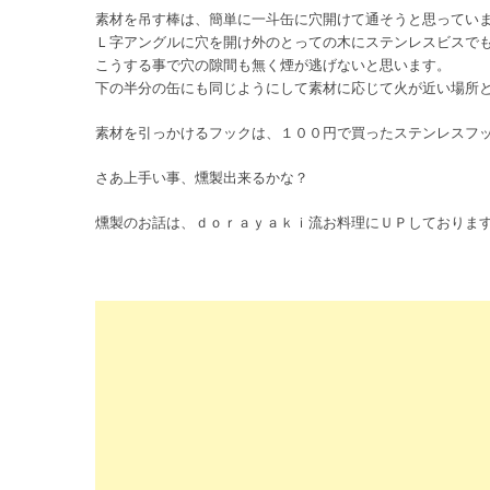
素材を吊す棒は、簡単に一斗缶に穴開けて通そうと思ってい
Ｌ字アングルに穴を開け外のとっての木にステンレスビスで
こうする事で穴の隙間も無く煙が逃げないと思います。
下の半分の缶にも同じようにして素材に応じて火が近い場所
素材を引っかけるフックは、１００円で買ったステンレスフ
さあ上手い事、燻製出来るかな？
燻製のお話は、ｄｏｒａｙａｋｉ流お料理にＵＰしておりま