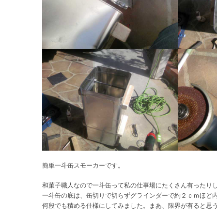
簡単一斗缶スモーカーです。
和菓子職人なので一斗缶って私の仕事場にたくさん有ったり
一斗缶の底は、缶切りで切らずグラインダーで約２ｃｍほど
何段でも積める仕様にしてみました。まあ、限界が有ると思