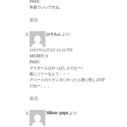
PASS:
奇麗でいいですね。
返信
ひろちん
より:
2007年12月3日 12:19 PM
SECRET: 0
PASS:
マイホームはやっぱしエエなー♪
庭にツリーなんて・・・
アパートのベランダにやったら更に怪しさUP
だねー。。。
返信
Nikon-papa
より: