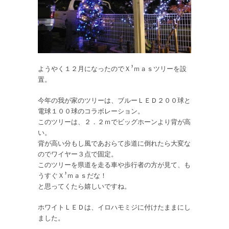
ようやく１２月になったのでＸ’ｍａｓツリーを設
置。
今年の我が家のツリーは、ブルーＬＥＤ２００球と
電球１００球のコラボレーション。
このツリーは、２．２ｍでビッグホーンより背が高
い。
背が高い分もし風であおらて歩道に倒れたら大変な
のでワイヤー３点で固定。
このツリーを県道を走る車や歩行者の方が見て、も
うすぐＸ’ｍａｓだな！
と思ってくたら嬉しいですね。
ホワイトＬＥＤは、イロハモミジに付けたままにし
ました。