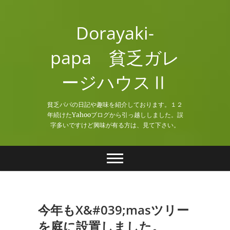
Skip
to
Dorayaki-
content
papa 貧乏ガレ
ージハウスⅡ
貧乏パパの日記や趣味を紹介しております。１２
年続けたYahooブログから引っ越ししました。誤
字多いですけど興味が有る方は、見て下さい。
今年もX&#039;masツリー
を庭に設置しました。