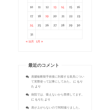
10
11
12
13
14
15
16
17
18
19
20
21
22
23
24
25
26
27
28
29
30
31
« 11月
1月 »
最近のコメント
肩腱板断裂手術後に到着する装具につい
て実際使って記事にしてみた。
に
もり
た
より
病院では、吸えないから禁煙してます。
に
もりた
より
肩が上がらないのでMRI撮りました。