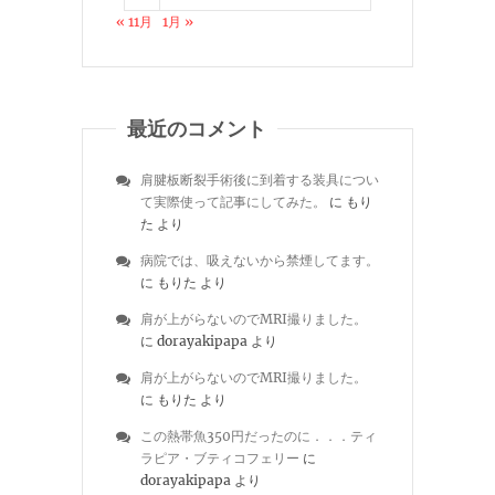
« 11月
1月 »
最近のコメント
肩腱板断裂手術後に到着する装具につい
て実際使って記事にしてみた。
に
もり
た
より
病院では、吸えないから禁煙してます。
に
もりた
より
肩が上がらないのでMRI撮りました。
に
dorayakipapa
より
肩が上がらないのでMRI撮りました。
に
もりた
より
この熱帯魚350円だったのに．．．ティ
ラピア・ブティコフェリー
に
dorayakipapa
より