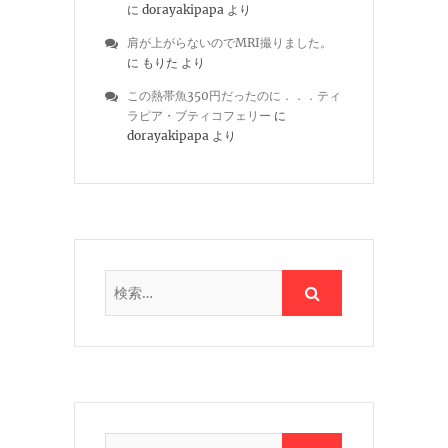
に
dorayakipapa
より
肩が上がらないのでMRI撮りました。
に
もりた
より
この熱帯魚350円だったのに．．．ティ
ラピア・ブティコフェリー
に
dorayakipapa
より