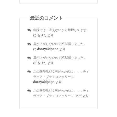
最近のコメント
病院では、吸えないから禁煙してます。
に
もりた
より
肩が上がらないのでMRI撮りました。
に
dorayakipapa
より
肩が上がらないのでMRI撮りました。
に
もりた
より
この熱帯魚350円だったのに．．．ティ
ラピア・ブティコフェリー
に
dorayakipapa
より
この熱帯魚350円だったのに．．．ティ
ラピア・ブティコフェリー
に
ヒデ
より