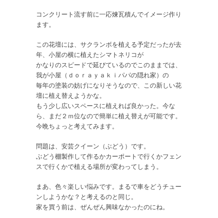
コンクリート流す前に一応煉瓦積んでイメージ作り
ます。
この花壇には、サクランボを植える予定だったが去
年、小屋の横に植えたシマトネリコが
かなりのスピードで延びているのでこのままでは、
我が小屋（ｄｏｒａｙａｋｉパパの隠れ家）の
毎年の塗装の妨げになりそうなので、この新しい花
壇に植え替えようかな。
もう少し広いスペースに植えれば良かった。今な
ら、まだ２ｍ位なので簡単に植え替えが可能です。
今晩ちょっと考えてみます。
問題は、安芸クイーン（ぶどう）です。
ぶどう棚製作して作るかカーポートで行くかフェン
スで行くかで植える場所が変わってしまう。
まあ、色々楽しい悩みです。まるで車をどうチュー
ンしようかな？と考えるのと同じ。
家を買う前は、ぜんぜん興味なかったのにね。