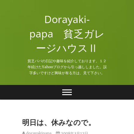
Skip
to
Dorayaki-
content
papa 貧乏ガレ
ージハウスⅡ
貧乏パパの日記や趣味を紹介しております。１２
年続けたYahooブログから引っ越ししました。誤
字多いですけど興味が有る方は、見て下さい。
明日は、休みなので。
dorayakipapa
2008年3月12日