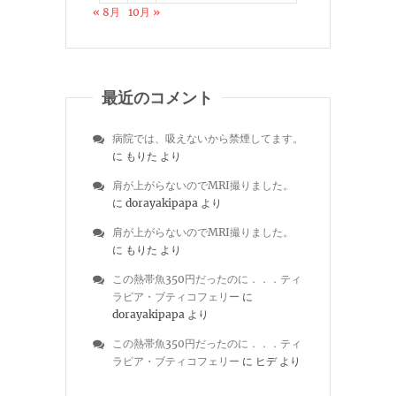
« 8月
10月 »
最近のコメント
病院では、吸えないから禁煙してます。
に
もりた
より
肩が上がらないのでMRI撮りました。
に
dorayakipapa
より
肩が上がらないのでMRI撮りました。
に
もりた
より
この熱帯魚350円だったのに．．．ティ
ラピア・ブティコフェリー
に
dorayakipapa
より
この熱帯魚350円だったのに．．．ティ
ラピア・ブティコフェリー
に
ヒデ
より