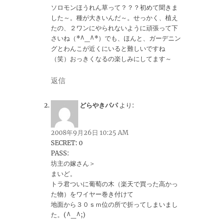
ソロモンほうれん草って？？？初めて聞きま
した～。種が大きいんだ～。せっかく、植え
たの、２ワンにやられないように頑張って下
さいね（*^_^*）でも、ほんと、ガーデニン
グとわんこが近くにいると難しいですね
（笑）おっきくなるの楽しみにしてます～
返信
どらやきパパ
より:
2008年9月26日 10:25 AM
SECRET: 0
PASS:
坊主の嫁さん＞
まいど。
トラ君ついに葡萄の木（楽天で買った高かっ
た物）をワイヤー巻き付けて
地面から３０ｓｍ位の所で折ってしまいまし
た。(^_^;)