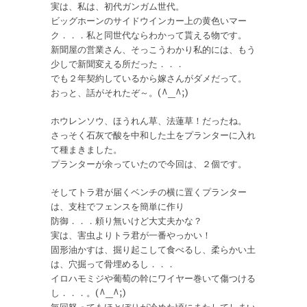
実は、私は、初代ガンガム世代。
ビッグホーンのサイドウインカー上の黄色いマー
ク．．．私と同世代ならわかって貰える物です。
新聞屋の営業さん、そっこうわかり私的には、もう
少しで新聞変える所だった．．．
でも２年契約しているから嫁さんがダメだって。
おっと、話がそれたぞ～。(^_^;)
ホウレンソウ、ほうれん草、法蓮草！だったね。
さっそく石灰で酸を中和した土をプランターに入れ
て種まきました。
プランターが余っていたので今回は、２個です。
そしてトラ君が届くベンチの横に置くプランター
は、支柱でフェンスを簡単に作り
防御．．．頼り無いけど大丈夫かな？
実は、害虫よりトラ君が一番やっかい！
固形油かすは、掘り起こして食べるし、柔らかい土
は、穴掘って骨埋めるし．．．
イロハモミジや葡萄の幹にワイヤー巻いて傷つける
し．．．。(^_^;)