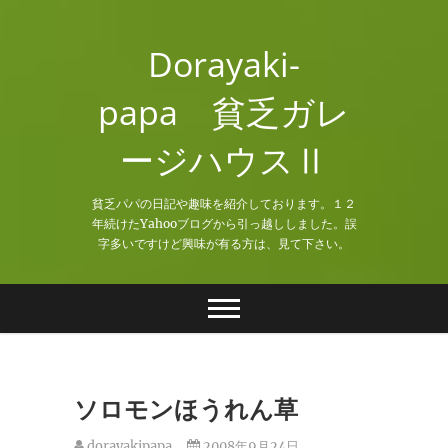
Skip
to
Dorayaki-
content
papa 貧乏ガレ
ージハウスⅡ
貧乏パパの日記や趣味を紹介しております。１２
年続けたYahooブログから引っ越ししました。誤
字多いですけど興味が有る方は、見て下さい。
ソロモンほうれん草
dorayakipapa
2008年9月24日