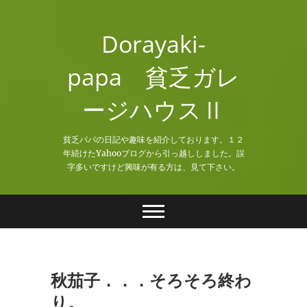
Skip
to
Dorayaki-
content
papa 貧乏ガレ
ージハウスⅡ
貧乏パパの日記や趣味を紹介しております。１２
年続けたYahooブログから引っ越ししました。誤
字多いですけど興味が有る方は、見て下さい。
秋茄子．．．そろそろ終わ
り。