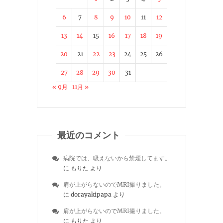
6
7
8
9
10
11
12
13
14
15
16
17
18
19
20
21
22
23
24
25
26
27
28
29
30
31
« 9月
11月 »
最近のコメント
病院では、吸えないから禁煙してます。
に
もりた
より
肩が上がらないのでMRI撮りました。
に
dorayakipapa
より
肩が上がらないのでMRI撮りました。
に
もりた
より