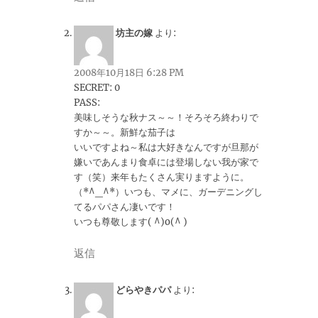
坊主の嫁
より:
2008年10月18日 6:28 PM
SECRET: 0
PASS:
美味しそうな秋ナス～～！そろそろ終わりで
すか～～。新鮮な茄子は
いいですよね～私は大好きなんですが旦那が
嫌いであんまり食卓には登場しない我が家で
す（笑）来年もたくさん実りますように。
（*^_^*）いつも、マメに、ガーデニングし
てるパパさん凄いです！
いつも尊敬します( ^)o(^ )
返信
どらやきパパ
より: