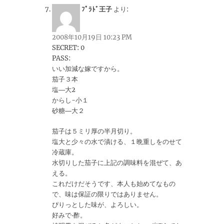
ﾌﾟﾗﾄﾞ王子
より:
2008年10月19日 10:23 PM
SECRET: 0
PASS:
いい加減な嫁ですから。
茄子３本
塩―大2
からし-小１
砂糖―大２
茄子は５ミリ厚の半月切り。
塩大と少々の水で漬ける、１晩重しをのせて
冷蔵庫。
水切りした茄子に上記の調味料を混ぜて、あ
える。
これだけだそうです、本人も始めてなもの
で、味は保証の限りではありません。
ぴりっとした味が、よろしい。
好みで‐酢。