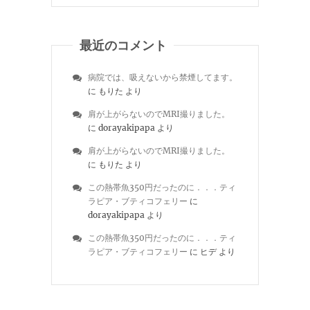
最近のコメント
病院では、吸えないから禁煙してます。
に
もりた
より
肩が上がらないのでMRI撮りました。
に
dorayakipapa
より
肩が上がらないのでMRI撮りました。
に
もりた
より
この熱帯魚350円だったのに．．．ティ
ラピア・ブティコフェリー
に
dorayakipapa
より
この熱帯魚350円だったのに．．．ティ
ラピア・ブティコフェリー
に
ヒデ
より