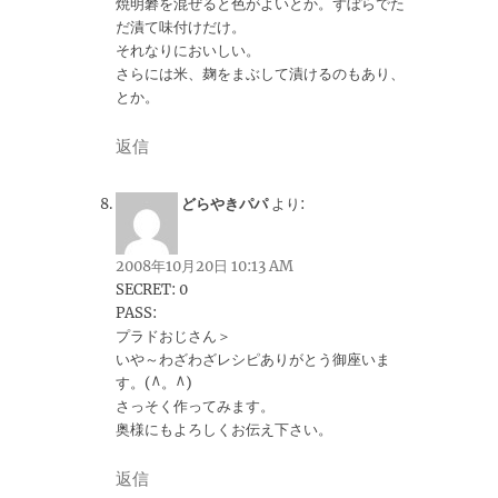
焼明礬を混ぜると色がよいとか。ずぼらでた
だ漬て味付けだけ。
それなりにおいしい。
さらには米、麹をまぶして漬けるのもあり、
とか。
返信
どらやきパパ
より:
2008年10月20日 10:13 AM
SECRET: 0
PASS:
プラドおじさん＞
いや～わざわざレシピありがとう御座いま
す。(^。^)
さっそく作ってみます。
奥様にもよろしくお伝え下さい。
返信