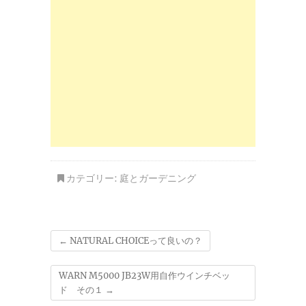
カテゴリー:
庭とガーデニング
←
NATURAL CHOICEって良いの？
WARN M5000 JB23W用自作ウインチベッ
ド その１
→