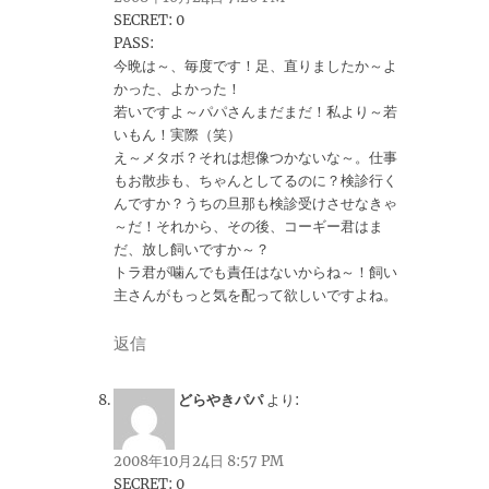
SECRET: 0
PASS:
今晩は～、毎度です！足、直りましたか～よ
かった、よかった！
若いですよ～パパさんまだまだ！私より～若
いもん！実際（笑）
え～メタボ？それは想像つかないな～。仕事
もお散歩も、ちゃんとしてるのに？検診行く
んですか？うちの旦那も検診受けさせなきゃ
～だ！それから、その後、コーギー君はま
だ、放し飼いですか～？
トラ君が噛んでも責任はないからね～！飼い
主さんがもっと気を配って欲しいですよね。
返信
どらやきパパ
より:
2008年10月24日 8:57 PM
SECRET: 0