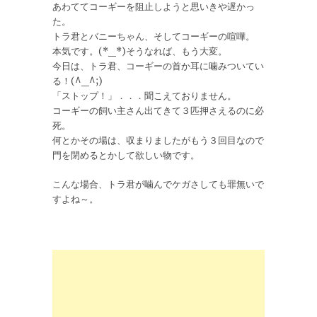
あわててコーギーを阻止しようと思いきや遅かっ
た。
トラ君とバニーちゃん、そしてコーギーの喧嘩。
本気です。(*_*)そうなれば、もう大変。
今日は、トラ君、コーギーの首か耳に噛みついてい
る！(^_^;)
「ストップ！」．．．聞こえておりません。
コーギーの飼い主さん出てきて３匹押さえるのに必
死。
何とかその場は、収まりましたがもう３回目なので
門を閉めるとかして欲しい物です。
こんな場合、トラ君が噛んでケガさしても罪無いで
すよね～。