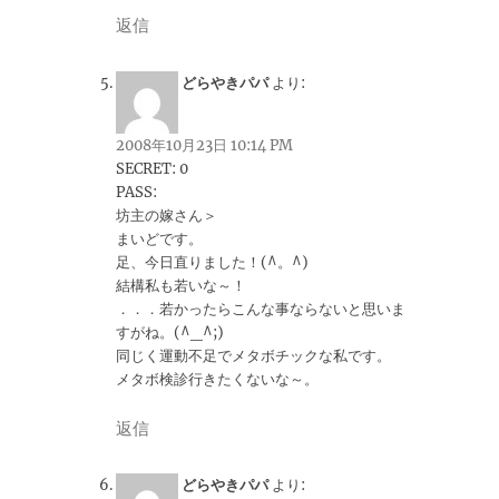
返信
どらやきパパ
より:
2008年10月23日 10:14 PM
SECRET: 0
PASS:
坊主の嫁さん＞
まいどです。
足、今日直りました！(^。^)
結構私も若いな～！
．．．若かったらこんな事ならないと思いま
すがね。(^_^;)
同じく運動不足でメタボチックな私です。
メタボ検診行きたくないな～。
返信
どらやきパパ
より: