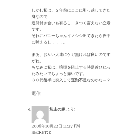
しかし私は、２年前にここに引っ越してきた
身なので
近所付き合いも有るし、きつく言えない立場
です。
それにバニーちゃんイノシシ出てきたら夜中
に吠えるし．．．。
まあ、お互い犬達にケガ無ければ良いのです
がね。
ちなみに私は、喧嘩を阻止する時足首ひねっ
たみたいでちょっと痛いです。
３０代後半に突入して運動不足なのかな～？
返信
坊主の嫁
より:
2008年10月22日 11:27 PM
SECRET: 0