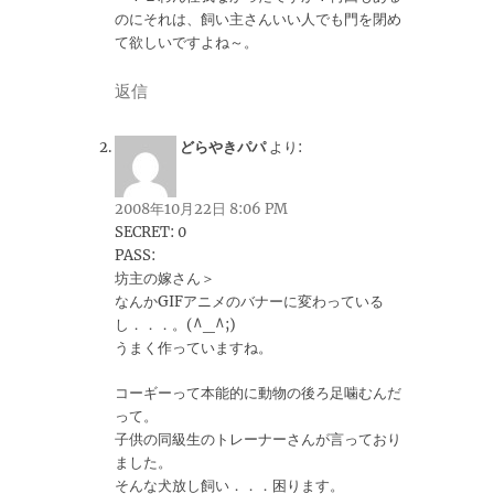
のにそれは、飼い主さんいい人でも門を閉め
て欲しいですよね～。
返信
どらやきパパ
より:
2008年10月22日 8:06 PM
SECRET: 0
PASS:
坊主の嫁さん＞
なんかGIFアニメのバナーに変わっている
し．．．。(^_^;)
うまく作っていますね。
コーギーって本能的に動物の後ろ足噛むんだ
って。
子供の同級生のトレーナーさんが言っており
ました。
そんな犬放し飼い．．．困ります。