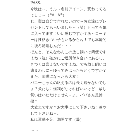
PASS:
今晩は～。うふ～名前アイコン、変わってる
でしょ～（*^_^*）
じ、実は自分で作れないので～お友達にプレ
ゼントしてもらいました～（笑）とっても気
に入ってます！いい感じですか？あ～コーギ
ーは性格きつい子もいるからね！でも本能的
に後ろ足噛むんだ・・・
ほんと、そんなわんこの放し飼いは簡便です
よね（泣）確かにご近所付き合いはあるし、
きつくは言えないですよね。でも放し飼いは
遠まわしに～ゆってみはったらどうですか？
また、喧嘩になったら大変！
バニーちゃんの吠えるのは長く続かないでし
ょ？犬たちに怪我がなければいいけど、放し
飼いはいただけません～よ。パパさん足捻
挫？
大丈夫ですか？お大事にして下さいね！冷や
して下さいね～。
私は運動不足、満開です（爆）