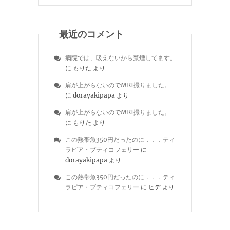
最近のコメント
病院では、吸えないから禁煙してます。
に
もりた
より
肩が上がらないのでMRI撮りました。
に
dorayakipapa
より
肩が上がらないのでMRI撮りました。
に
もりた
より
この熱帯魚350円だったのに．．．ティ
ラピア・ブティコフェリー
に
dorayakipapa
より
この熱帯魚350円だったのに．．．ティ
ラピア・ブティコフェリー
に
ヒデ
より