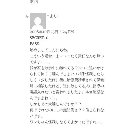
返信
-
より:
2008年10月23日 2:24 PM
SECRET: 0
PASS:
始めましてこんにちわ。
こういう場合、ま～～ったく責任なんか無い
ですよ～～。
我が家も散歩中に離れてるワンコに追いかけ
られて怖くて噛んでしまい＜相手怪我したら
しく（少しだけ）後に治療費請求されて保健
所に相談したけど、逆に放してる人に指導の
電話入れたいと言われましたよ。本当迷惑な
んですよね～～。
しかもその犬噛むんですか？？
何でそれなのにこの無防備さ？？信じられな
いです。
ワンちゃん怪我しなくてよかったですね～。