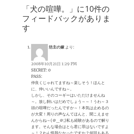
「犬の喧嘩。」に10件の
フィードバックがありま
す
坊主の嫁
より:
2008年10月21日 1:29 PM
SECRET: 0
PASS:
仲良くじゃれてますね～楽しそう！ほんと
に、仲いいんですね～。
しかし、そのコーギーはいただけませんね
～。放し飼いはだめでしょう～～！うわ～３
頭の喧嘩だったんですか～！本気は止めるの
が大変！周りの声なんてほんと、聞こえませ
んからね～(＠_＠;)私も経験があるので解り
ます。そんな場合はとら君に罪はないですよ
～！２わん怪我なかったですか？何回もある