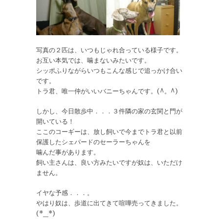
写真の２匹は、いつもじゃれ合っている様子です。
お互い本気では、噛まないみたいです。
シッポふりながらいつもこんな感じで追っかけ合い
です。
トラ君、唯一仲がいいバニーちゃんです。(^。^)
しかし、今日散歩中．．．３件隣の家の玄関と門が
開いている！
ここのコーギーは、放し飼いで今までトラ君と以前
保護したシェパードのセーラーちゃんを
噛んだ事があります。
飼い主さんは、良い方みたいですが奴は、いただけ
ません。
イヤな予感．．．。
やはり奴は、歩道に出てきて喧嘩売ってきました。
(*_*)