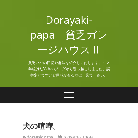
Skip
to
Dorayaki-
content
papa 貧乏ガレ
ージハウスⅡ
貧乏パパの日記や趣味を紹介しております。１２
年続けたYahooブログから引っ越ししました。誤
字多いですけど興味が有る方は、見て下さい。
犬の喧嘩。
dorayakipapa
2008年10月20日