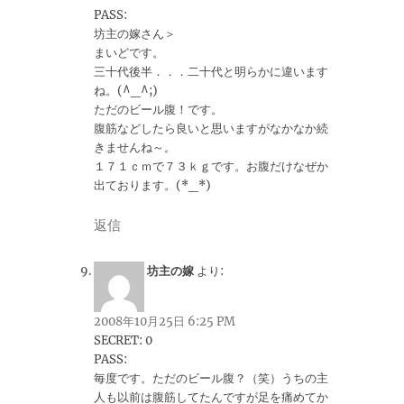
PASS:
坊主の嫁さん＞
まいどです。
三十代後半．．．二十代と明らかに違います
ね。(^_^;)
ただのビール腹！です。
腹筋などしたら良いと思いますがなかなか続
きませんね～。
１７１ｃｍで７３ｋｇです。お腹だけなぜか
出ております。(*_*)
返信
坊主の嫁
より:
2008年10月25日 6:25 PM
SECRET: 0
PASS:
毎度です。ただのビール腹？（笑）うちの主
人も以前は腹筋してたんですが足を痛めてか