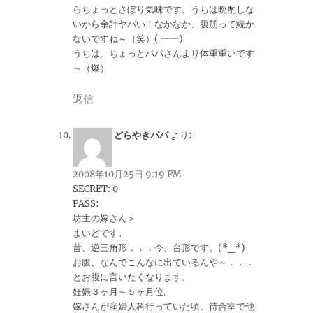
らちょっとさぼり気味です。うちは晩酌しな
いから余計ヤバい！なかなか、腹筋って続か
ないですね～（笑）( 一一)
うちは、ちょっとパパさんより体重重いです
～（爆）
返信
どらやきパパ
より:
2008年10月25日 9:19 PM
SECRET: 0
PASS:
坊主の嫁さん＞
まいどです。
昔、逆三角形．．．今、台形です。(*_*)
お腹、なんでこんなに出ているんや～．．．
とお腹に言いたくなります。
妊娠３ヶ月～５ヶ月位。
嫁さんが産婦人科行っていた頃、待合室で他