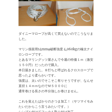
ダイニーマロープが高くて買えないのでこうなりま
した。
マリン係留用14mmφ破断強度 4,060kgの極太ナイ
ロンロープです。
とあるマリングッツ屋さんで今週の特価１ｍ（激安
１５０円）だったので購入。
本日届きました。８打ちと呼ばれるクロスロープで
思ったより柔らかいです。
強度は、太いのでそこそこ有りそうですが、なんせ
直径１４ｍｍなのでＭ５０００に
通常巻ける長さの半分強しか巻けません。
これを覚えたばかりのさつま加工！（サツマイモみ
たいだからこう言うみたいです。）
シンブル付けてフックも取り付け加工。