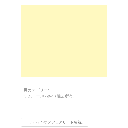
カテゴリー:
ジムニーJB23W（過去所有）
←
アルミハウズフェアリード装着。