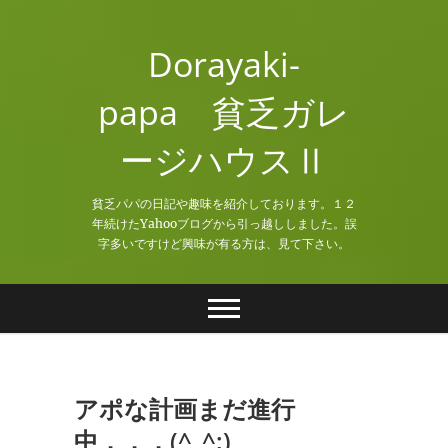
Skip
to
Dorayaki-
content
papa 貧乏ガレ
ージハウスⅡ
貧乏パパの日記や趣味を紹介しております。１２
年続けたYahooブログから引っ越ししました。誤
字多いですけど興味が有る方は、見て下さい。
アポな計画まだ進行
中．．．(^_^;)