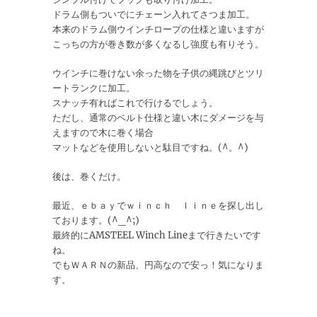
ドラム側もついでにチェーン入れてさつま加工。
本来のドラム側ウインチロープの仕様と違いますが
こっちの方が巻き数が多くなるし強度も有りそう。
ウインチに巻けない余った物を子供の縄跳びとツリ
ートランクに加工。
スナッチ有ればこれで行けるでしょう。
ただし、通常のベルト仕様と違い木にダメージを与
えますので木に巻く場合
マットなどを使用しないと駄目ですね。(^。^)
後は、巻くだけ。
最近、ｅｂａｙでｗｉｎｃｈ ｌｉｎｅを探し出し
ております。(^_^;)
最終的にAMSTEEL Winch Lineまで行きたいです
ね。
でもＷＡＲＮの新品、円高なので安っ！気になりま
す。