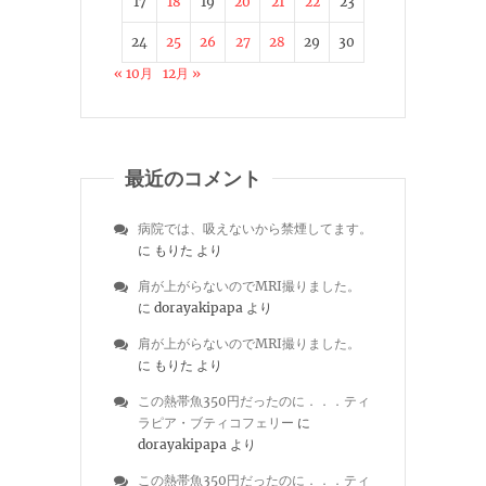
17
18
19
20
21
22
23
24
25
26
27
28
29
30
« 10月
12月 »
最近のコメント
病院では、吸えないから禁煙してます。
に
もりた
より
肩が上がらないのでMRI撮りました。
に
dorayakipapa
より
肩が上がらないのでMRI撮りました。
に
もりた
より
この熱帯魚350円だったのに．．．ティ
ラピア・ブティコフェリー
に
dorayakipapa
より
この熱帯魚350円だったのに．．．ティ