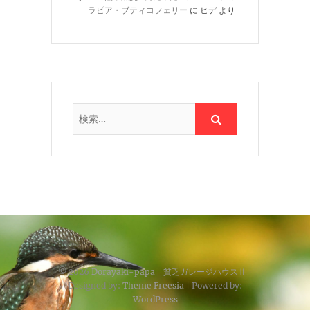
ラピア・ブティコフェリー
に
ヒデ
より
© 2026
Dorayaki-papa 貧乏ガレージハウスⅡ
|
Designed by:
Theme Freesia
| Powered by:
WordPress