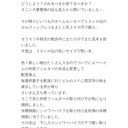
どうしよう？入れるべきか捨てるべきか？
タニシ大量繁殖の話も友人から聞いているしな～。
その帰りにいつものホームセンターで１２ｃｍ位の
セルフィンプレコをまた１匹３００円で購入。
そうそう今朝犬の散歩中にまた小川でまた流木を拾
いました。
今度は、３０ｃｍ位の良いサイズで堅い木。
色々新しい物がたくさん入るのでついでにエーハイ
ムの外部フィルターの水流も変更して
配置換え。
毎週和菓子を配達に行くビルの１Ｆに西宮市の魚を
展示している所が有り
さいきん立ち寄っています。
そこで見た外部フィルターの取り付け方が気になり
挑戦しました。
水槽側面にシャワーパイプを取り付け反対側の水槽
側面に当てていました。
その水は、下に入りシャワーパイプの下で吸い取り