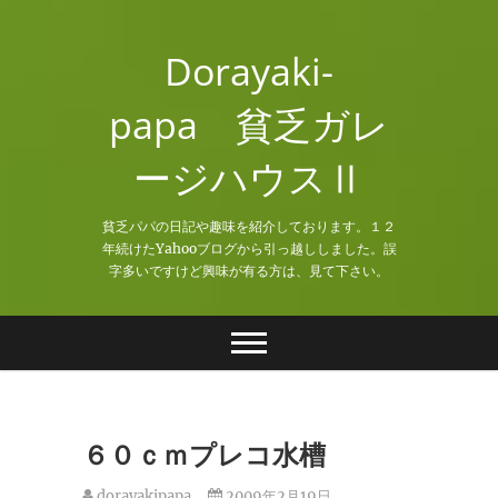
Skip
to
Dorayaki-
content
papa 貧乏ガレ
ージハウスⅡ
貧乏パパの日記や趣味を紹介しております。１２
年続けたYahooブログから引っ越ししました。誤
字多いですけど興味が有る方は、見て下さい。
６０ｃｍプレコ水槽
dorayakipapa
2009年2月19日