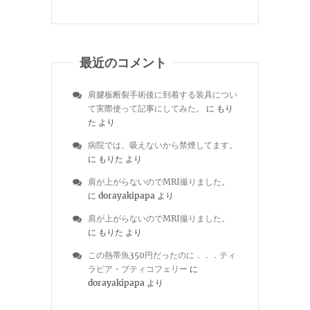
最近のコメント
肩腱板断裂手術後に到着する装具につい
て実際使って記事にしてみた。
に
もり
た
より
病院では、吸えないから禁煙してます。
に
もりた
より
肩が上がらないのでMRI撮りました。
に
dorayakipapa
より
肩が上がらないのでMRI撮りました。
に
もりた
より
この熱帯魚350円だったのに．．．ティ
ラピア・ブティコフェリー
に
dorayakipapa
より