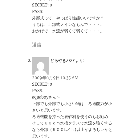
SECRET: 0
PASS:
外部式って、やっぱり性能いいですか？
うちは、上部式メインなもんで・・・。
おかげで、水流が弱くて弱くて・・・。
返信
どらやきパパ
より:
2009年6月9日 10:35 AM
SECRET: 0
PASS:
aquaboyさん＞
上部でも外部でも小さい物は、ろ過能力が小
さいと思います。
ろ過機能を持った底砂利を使うのもお勧め。
そして６０ｃｍ水槽クラスで水流を強くする
なら外部（５００L／ｈ)以上がよろしいかと
思います。