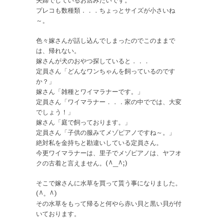
夫婦でしているお店みたいです。
プレコも数種類．．．ちょっとサイズが小さいね
～。
色々嫁さんが話し込んでしまったのでこのままで
は、帰れない。
嫁さんが犬のおやつ探していると．．．
定員さん「どんなワンちゃんを飼っているのです
か？」
嫁さん「雑種とワイマラナーです。」
定員さん「ワイマラナー．．．家の中ででは、大変
でしょう！」
嫁さん「庭で飼っております。」
定員さん「子供の服みてメゾピアノですね～。」
絶対私を金持ちと勘違いしている定員さん。
今更ワイマラナーは、里子でメゾピアノは、ヤフオ
クの古着と言えません。(^_^;)
そこで嫁さんに水草を買って貰う事になりました。
(^。^)
その水草をもって帰ると何やら赤い貝と黒い貝が付
いております。