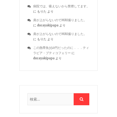
病院では、吸えないから禁煙してます。
に
もりた
より
肩が上がらないのでMRI撮りました。
に
dorayakipapa
より
肩が上がらないのでMRI撮りました。
に
もりた
より
この熱帯魚350円だったのに．．．ティ
ラピア・ブティコフェリー
に
dorayakipapa
より