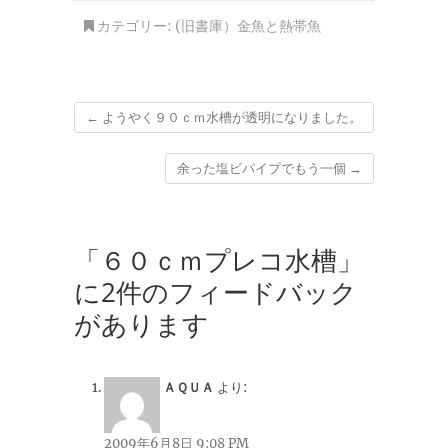
カテゴリー:
(旧書庫）金魚と熱帯魚
←
ようやく９０ｃｍ水槽が透明になりました。
余った塩ビパイプでもう一個
→
「６０ｃｍプレコ水槽」
に2件のフィードバック
があります
ＡＱＵＡ
より:
2009年6月8日 9:08 PM