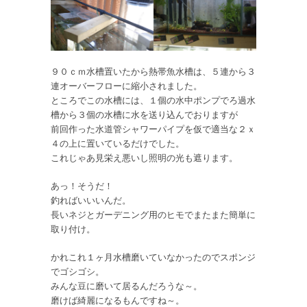
９０ｃｍ水槽置いたから熱帯魚水槽は、５連から３
連オーバーフローに縮小されました。
ところでこの水槽には、１個の水中ポンプでろ過水
槽から３個の水槽に水を送り込んでおりますが
前回作った水道管シャワーパイプを仮で適当な２ｘ
４の上に置いているだけでした。
これじゃあ見栄え悪いし照明の光も遮ります。
あっ！そうだ！
釣ればいいいんだ。
長いネジとガーデニング用のヒモでまたまた簡単に
取り付け。
かれこれ１ヶ月水槽磨いていなかったのでスポンジ
でゴシゴシ。
みんな豆に磨いて居るんだろうな～。
磨けば綺麗になるもんですね～。