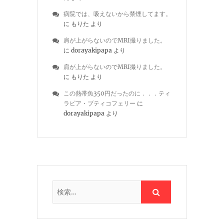
病院では、吸えないから禁煙してます。
に
もりた
より
肩が上がらないのでMRI撮りました。
に
dorayakipapa
より
肩が上がらないのでMRI撮りました。
に
もりた
より
この熱帯魚350円だったのに．．．ティ
ラピア・ブティコフェリー
に
dorayakipapa
より