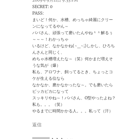
2009年9月11日 9:33 PM
SECRET: 0
PASS:
まいど！何か、水槽、めっちゃ綺麗にクリー
ンになってるやん～
パパさん、頑張って磨いたんやね＾＾解るぅ
～～～！わかっちゃ
いるけど、なかなかね(~_~;)しかし、ひろち
んさんと同じく、
めちゃ水槽増えたな～（笑）何かまだ増えそ
うな気が（爆）
私も、アロワナ、飼ってるとき、ちょっとコ
ケが生える位なら
なかなか、磨かなかったな～。でも磨いたら
ピッカピカになって
スッキリやね～！パパさん、O型やったよね？
私も。。。（笑）
やるまでに時間かかる人。。。私って（汗）
返信