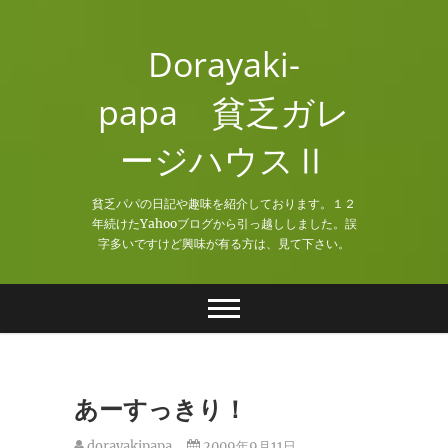
Skip
to
Dorayaki-
content
papa 貧乏ガレ
ージハウスⅡ
貧乏パパの日記や趣味を紹介しております。１２
年続けたYahooブログから引っ越ししました。誤
字多いですけど興味が有る方は、見て下さい。
あーすっきり！
dorayakipapa
2009年9月11日