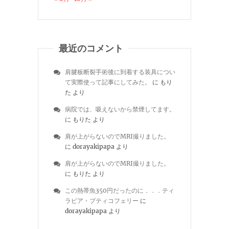
最近のコメント
肩腱板断裂手術後に到着する装具につい
て実際使って記事にしてみた。
に
もり
た
より
病院では、吸えないから禁煙してます。
に
もりた
より
肩が上がらないのでMRI撮りました。
に
dorayakipapa
より
肩が上がらないのでMRI撮りました。
に
もりた
より
この熱帯魚350円だったのに．．．ティ
ラピア・ブティコフェリー
に
dorayakipapa
より