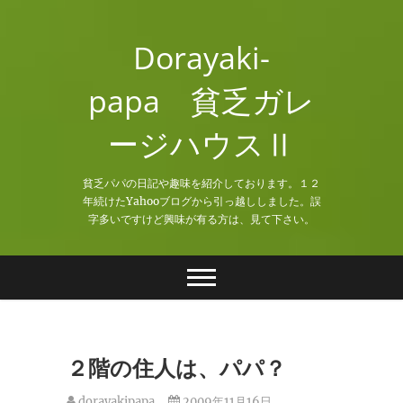
Skip
to
Dorayaki-
content
papa 貧乏ガレ
ージハウスⅡ
貧乏パパの日記や趣味を紹介しております。１２
年続けたYahooブログから引っ越ししました。誤
字多いですけど興味が有る方は、見て下さい。
２階の住人は、パパ？
dorayakipapa
2009年11月16日