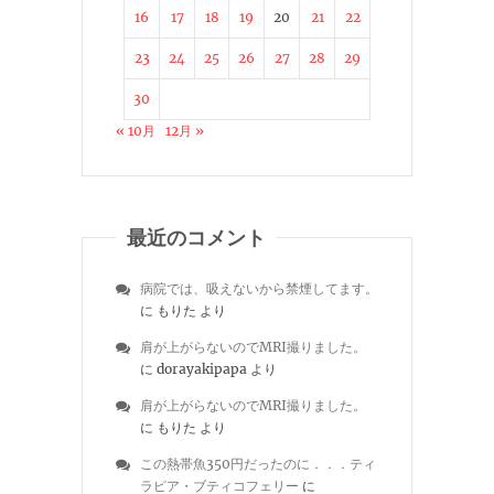
16
17
18
19
20
21
22
23
24
25
26
27
28
29
30
« 10月
12月 »
最近のコメント
病院では、吸えないから禁煙してます。
に
もりた
より
肩が上がらないのでMRI撮りました。
に
dorayakipapa
より
肩が上がらないのでMRI撮りました。
に
もりた
より
この熱帯魚350円だったのに．．．ティ
ラピア・ブティコフェリー
に