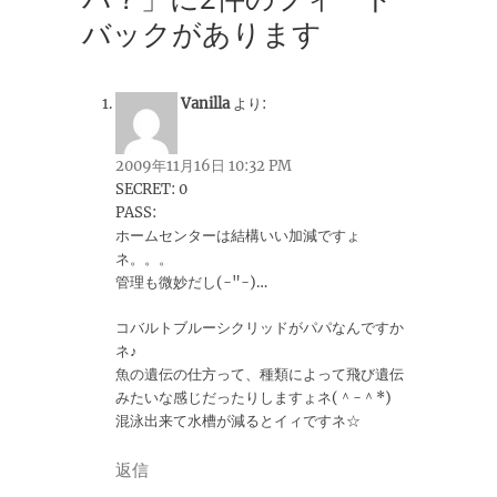
バックがあります
Vanilla
より:
2009年11月16日 10:32 PM
SECRET: 0
PASS:
ホームセンターは結構いい加減ですょ
ネ。。。
管理も微妙だし(-"-)…
コバルトブルーシクリッドがパパなんですか
ネ♪
魚の遺伝の仕方って、種類によって飛び遺伝
みたいな感じだったりしますょネ(＾-＾*)
混泳出来て水槽が減るとイィですネ☆
返信