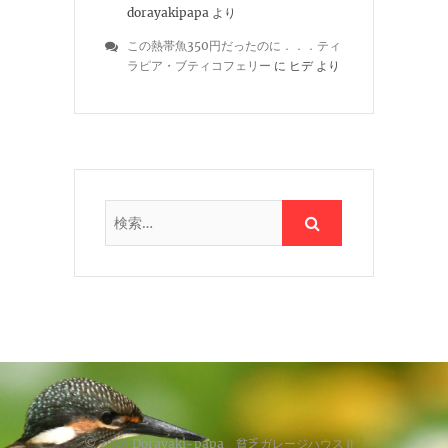
dorayakipapa
より
この熱帯魚350円だったのに．．．ティ
ラピア・ブティコフェリー
に
ヒデ
より
© 2026
Dorayaki-papa 貧乏ガレージハウスⅡ
|