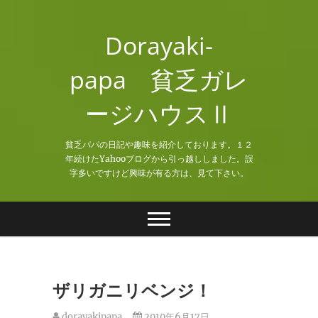
Skip
to
Dorayaki-
content
papa 貧乏ガレ
ージハウスⅡ
貧乏パパの日記や趣味を紹介しております。１２
年続けたYahooブログから引っ越ししました。誤
字多いですけど興味が有る方は、見て下さい。
ザリガニリベンジ！
dorayakipapa
2010年6月17日