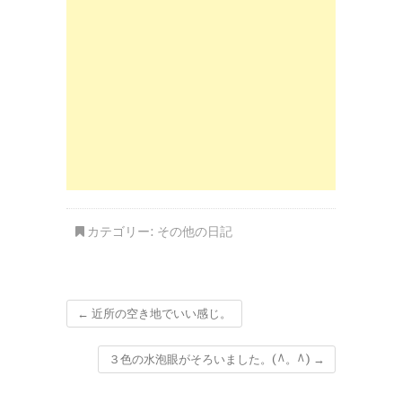
カテゴリー:
その他の日記
←
近所の空き地でいい感じ。
３色の水泡眼がそろいました。(^。^)
→