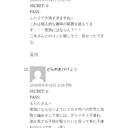
SECRET: 0
PASS:
ふたりで大漁すぎますね～
これは個人的な趣味の範囲を超えてま
す・・・密漁にはならん？＾＾
二女さんとのコンビ嬉しそう、良かったです
な。
返信
どらやきパパ
より:
2010年6月19日 2:16 PM
SECRET: 0
PASS:
もりたさん＞
密漁にならないように１００均一の竹竿と虫
取り編みそして首には、デジイチ＋子連れ。
誰が見ても子供が取りたいと言って来た子連
れのパパです。（笑）