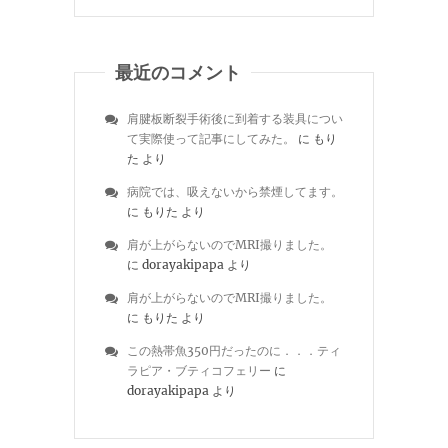
最近のコメント
肩腱板断裂手術後に到着する装具につい
て実際使って記事にしてみた。
に
もり
た
より
病院では、吸えないから禁煙してます。
に
もりた
より
肩が上がらないのでMRI撮りました。
に
dorayakipapa
より
肩が上がらないのでMRI撮りました。
に
もりた
より
この熱帯魚350円だったのに．．．ティ
ラピア・ブティコフェリー
に
dorayakipapa
より