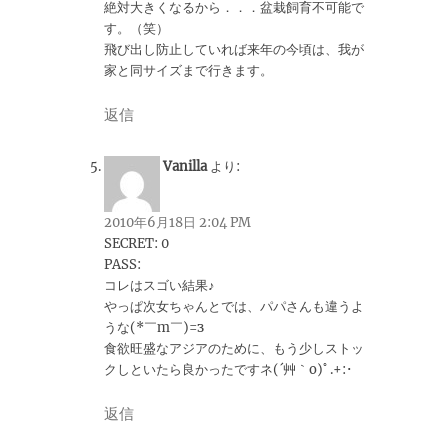
絶対大きくなるから．．．盆栽飼育不可能で
す。（笑）
飛び出し防止していれば来年の今頃は、我が
家と同サイズまで行きます。
返信
Vanilla
より:
2010年6月18日 2:04 PM
SECRET: 0
PASS:
コレはスゴい結果♪
やっぱ次女ちゃんとでは、パパさんも違うよ
うな(*￣m￣)=з
食欲旺盛なアジアのために、もう少しストッ
クしといたら良かったですネ(´艸｀o)ﾟ.+:･
返信