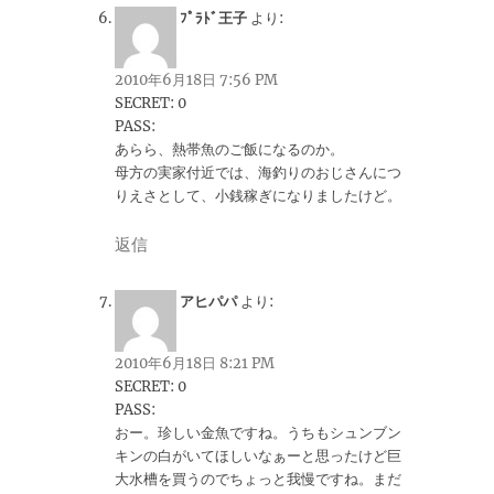
ﾌﾟﾗﾄﾞ王子
より:
2010年6月18日 7:56 PM
SECRET: 0
PASS:
あらら、熱帯魚のご飯になるのか。
母方の実家付近では、海釣りのおじさんにつ
りえさとして、小銭稼ぎになりましたけど。
返信
アヒパパ
より:
2010年6月18日 8:21 PM
SECRET: 0
PASS:
おー。珍しい金魚ですね。うちもシュンブン
キンの白がいてほしいなぁーと思ったけど巨
大水槽を買うのでちょっと我慢ですね。まだ