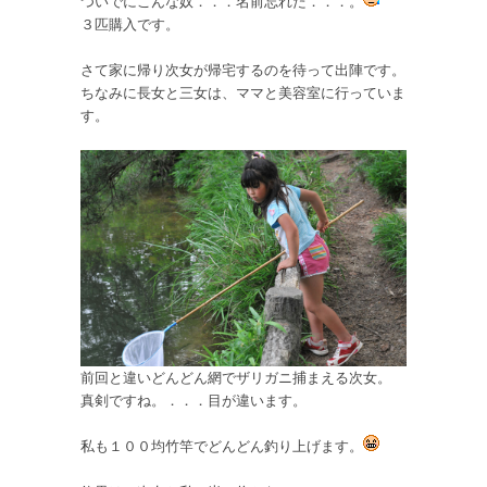
ついでにこんな奴．．．名前忘れた．．．。
３匹購入です。
さて家に帰り次女が帰宅するのを待って出陣です。
ちなみに長女と三女は、ママと美容室に行っていま
す。
前回と違いどんどん網でザリガニ捕まえる次女。
真剣ですね。．．．目が違います。
私も１００均竹竿でどんどん釣り上げます。