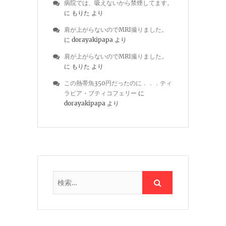
病院では、吸えないから禁煙してます。
に
もりた
より
肩が上がらないのでMRI撮りました。
に
dorayakipapa
より
肩が上がらないのでMRI撮りました。
に
もりた
より
この熱帯魚350円だったのに．．．ティ
ラピア・ブティコフェリー
に
dorayakipapa
より