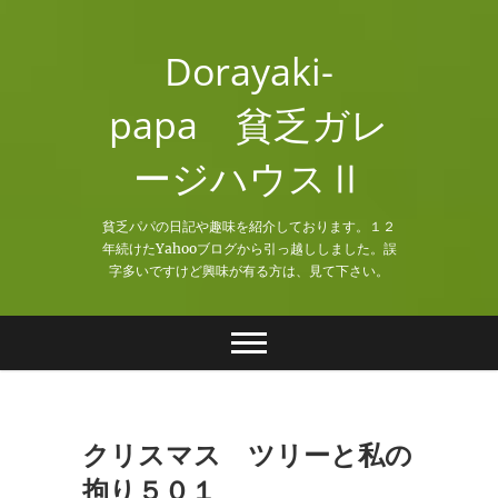
Skip
to
Dorayaki-
content
papa 貧乏ガレ
ージハウスⅡ
貧乏パパの日記や趣味を紹介しております。１２
年続けたYahooブログから引っ越ししました。誤
字多いですけど興味が有る方は、見て下さい。
クリスマス ツリーと私の
拘り５０１