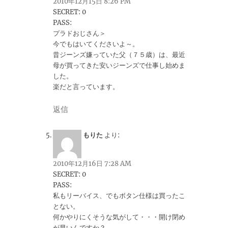
2010年12月15日 8:26 PM
SECRET: 0
PASS:
プラドおじさん＞
今でもはいてくださいよ～。
昔ジーンズ嫌っていた父（７５歳）は、最近
母が買ってきた安いジーンズで仕事し始めま
した。
楽だと言っています。
返信
もりた
より:
2010年12月16日 7:28 AM
SECRET: 0
PASS:
私もリーバイス、でもボタン仕様は買ったこ
とない。
何かやりにくそうな気がして・・・開け閉め
が早いんですか？