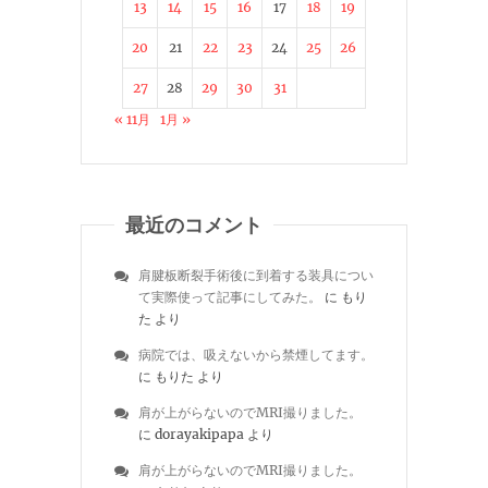
13
14
15
16
17
18
19
20
21
22
23
24
25
26
27
28
29
30
31
« 11月
1月 »
最近のコメント
肩腱板断裂手術後に到着する装具につい
て実際使って記事にしてみた。
に
もり
た
より
病院では、吸えないから禁煙してます。
に
もりた
より
肩が上がらないのでMRI撮りました。
に
dorayakipapa
より
肩が上がらないのでMRI撮りました。