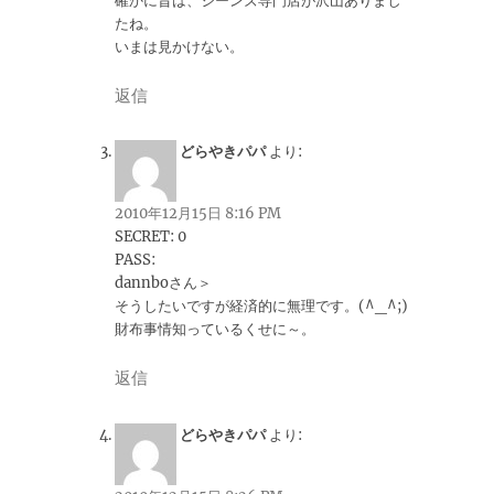
確かに昔は、ジーンズ専門店が沢山ありまし
たね。
いまは見かけない。
返信
どらやきパパ
より:
2010年12月15日 8:16 PM
SECRET: 0
PASS:
dannboさん＞
そうしたいですが経済的に無理です。(^_^;)
財布事情知っているくせに～。
返信
どらやきパパ
より: