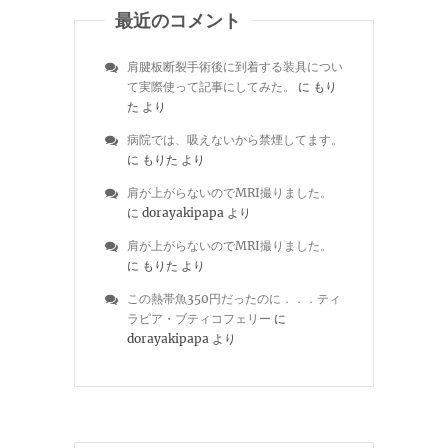
最近のコメント
肩腱板断裂手術後に到着する装具につい
て実際使って記事にしてみた。
に
もり
た
より
病院では、吸えないから禁煙してます。
に
もりた
より
肩が上がらないのでMRI撮りました。
に
dorayakipapa
より
肩が上がらないのでMRI撮りました。
に
もりた
より
この熱帯魚350円だったのに．．．ティ
ラピア・ブティコフェリー
に
dorayakipapa
より