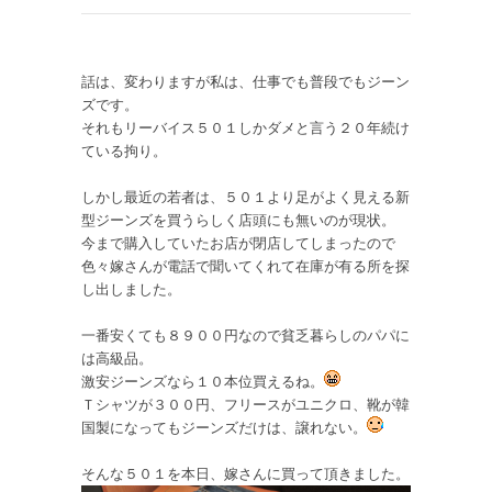
話は、変わりますが私は、仕事でも普段でもジーン
ズです。
それもリーバイス５０１しかダメと言う２０年続け
ている拘り。
しかし最近の若者は、５０１より足がよく見える新
型ジーンズを買うらしく店頭にも無いのが現状。
今まで購入していたお店が閉店してしまったので
色々嫁さんが電話で聞いてくれて在庫が有る所を探
し出しました。
一番安くても８９００円なので貧乏暮らしのパパに
は高級品。
激安ジーンズなら１０本位買えるね。
Ｔシャツが３００円、フリースがユニクロ、靴が韓
国製になってもジーンズだけは、譲れない。
そんな５０１を本日、嫁さんに買って頂きました。