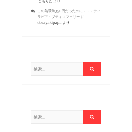
に
もりた
より
この熱帯魚350円だったのに．．．ティ
ラピア・ブティコフェリー
に
dorayakipapa
より