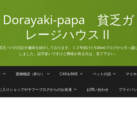
Dorayaki-papa 貧乏ガ
レージハウスⅡ
貧乏パパの日記や趣味を紹介しております。１２年続けたYahooブログから引っ越
しました。誤字多いですけど興味が有る方は、見て下さい。
ラ
底物物語（釣り）
CAR＆BIKE
ペットの話
マイホ
に入りショップやヤフーブログからのお友達
お問い合わせ
プライバシ