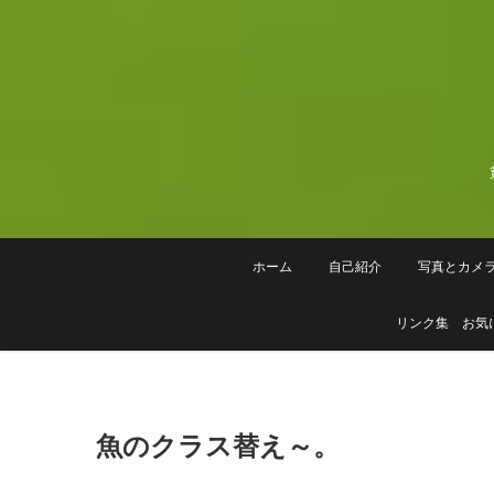
Skip
to
content
ホーム
自己紹介
写真とカメ
リンク集 お気
魚のクラス替え～。