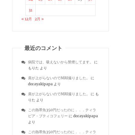
31
« 12月
2月 »
最近のコメント
病院では、吸えないから禁煙してます。
に
もりた
より
肩が上がらないのでMRI撮りました。
に
dorayakipapa
より
肩が上がらないのでMRI撮りました。
に
も
りた
より
この熱帯魚350円だったのに．．．ティラ
ピア・ブティコフェリー
に
dorayakipapa
より
この熱帯魚350円だったのに．．．ティラ