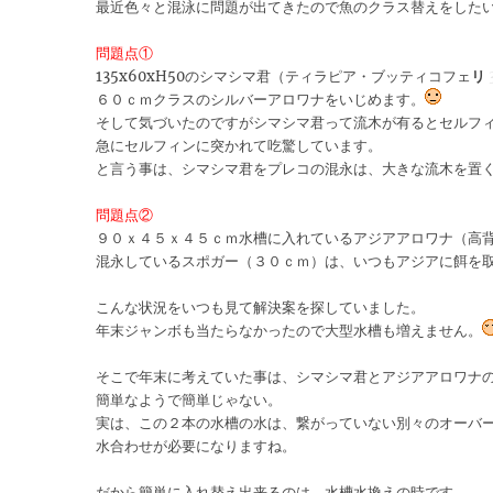
最近色々と混泳に問題が出てきたので魚のクラス替えをした
問題点①
135x60xH50のシマシマ君（ティラピア・ブッティコフェ
リ
６０ｃｍクラスのシルバーアロワナをいじめます。
そして気づいたのですがシマシマ君って流木が有るとセルフィン
急にセルフィンに突かれて吃驚しています。
と言う事は、シマシマ君をプレコの混永は、大きな流木を置
問題点②
９０ｘ４５ｘ４５ｃｍ水槽に入れているアジアアロワナ（高
混永しているスポガー（３０ｃｍ）は、いつもアジアに餌を
こんな状況をいつも見て解決案を探していました。
年末ジャンボも当たらなかったので大型水槽も増えません。
そこで年末に考えていた事は、シマシマ君とアジアアロワナ
簡単なようで簡単じゃない。
実は、この２本の水槽の水は、繋がっていない別々のオーバ
水合わせが必要になりますね。
だから簡単に入れ替え出来るのは、水槽水換えの時です。