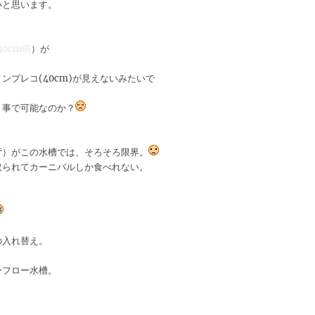
いと思います。
30cm弱
）が
プレコ(40cm)が見えないみたいで
く事で可能なのか？
背）がこの水槽では、そろそろ限界。
取られてカーニバルしか食べれない。
の入れ替え。
ーフロー水槽。