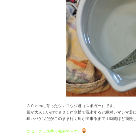
３０ｃｍに育ったツマヨウジ君（スポガー）です。
気が大人しいので９０ｃｍ水槽で混永すると絶対シマシマ君
狭いバケツだがこのまま行く所が出来るまで１時間ほど我慢
では、クラス替え発表で～す。