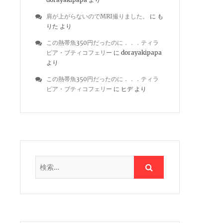
肩が上がらないのでMRI撮りました。
に
も
りた
より
この熱帯魚350円だったのに．．．ティラ
ピア・ブティコフェリー
に
dorayakipapa
より
この熱帯魚350円だったのに．．．ティラ
ピア・ブティコフェリー
に
ヒデ
より