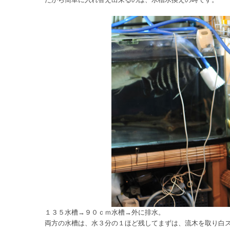
１３５水槽→９０ｃｍ水槽→外に排水。
両方の水槽は、水３分の１ほど残してまずは、流木を取り白