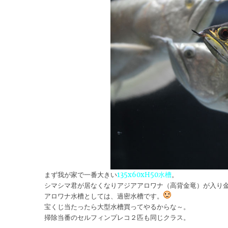
まず我が家で一番大きい
135x60xH50水槽
。
シマシマ君が居なくなりアジアアロワナ（高背金竜）が入り
アロワナ水槽としては、過密水槽です。
宝くじ当たったら大型水槽買ってやるからな～。
掃除当番のセルフィンプレコ２匹も同じクラス。