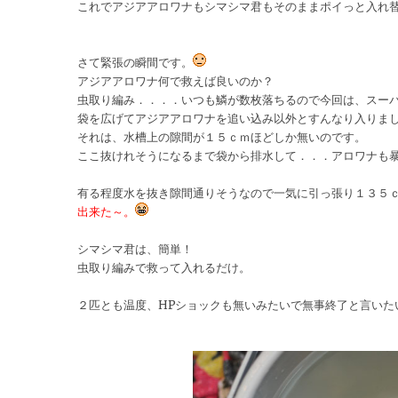
これでアジアアロワナもシマシマ君もそのままポイっと入れ
さて緊張の瞬間です。
アジアアロワナ何で救えば良いのか？
虫取り編み．．．．いつも鱗が数枚落ちるので今回は、スー
袋を広げてアジアアロワナを追い込み以外とすんなり入りま
それは、水槽上の隙間が１５ｃｍほどしか無いのです。
ここ抜けれそうになるまで袋から排水して．．．アロワナも
有る程度水を抜き隙間通りそうなので一気に引っ張り１３５
出来た～。
シマシマ君は、簡単！
虫取り編みで救って入れるだけ。
２匹とも温度、HPショックも無いみたいで無事終了と言いた