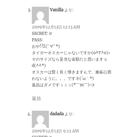
Vanilla
より:
2009年12月13日 12:13 AM
SECRET: 0
PASS:
おや!?Σ(ﾟ∀ﾟ*)
タイガーオスカーじゃないですか(o^∇^o)♪
そのサイズなら妥当な金額だと思いますョ
d(^^*)
オスカーは賢く良く懐きますんで、嫉妬心買
わないように。。。ですネ(´ω｀*)
返品はダメですぅぅぅ(*￣m￣)=з
返信
dadada
より:
2009年12月13日 9:12 AM