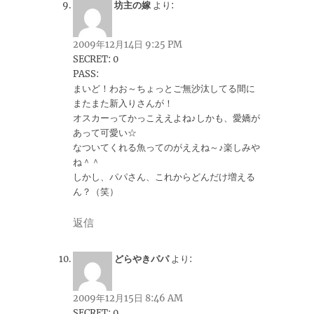
坊主の嫁
より:
2009年12月14日 9:25 PM
SECRET: 0
PASS:
まいど！わお～ちょっとご無沙汰してる間に
またまた新入りさんが！
オスカーってかっこええよね♪しかも、愛嬌が
あって可愛い☆
なついてくれる魚ってのがええね～♪楽しみや
ね＾＾
しかし、パパさん、これからどんだけ増える
ん？（笑）
返信
どらやきパパ
より:
2009年12月15日 8:46 AM
SECRET: 0