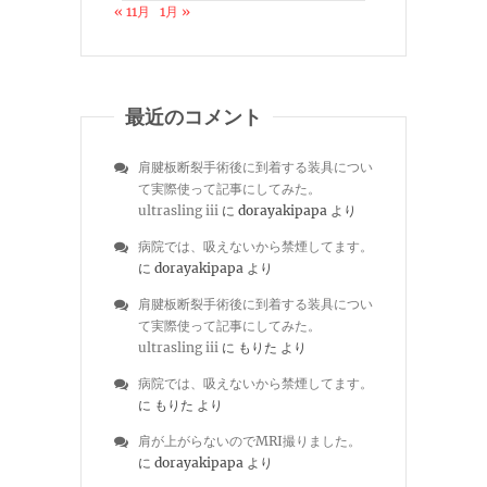
« 11月
1月 »
最近のコメント
肩腱板断裂手術後に到着する装具につい
て実際使って記事にしてみた。
ultrasling iii
に
dorayakipapa
より
病院では、吸えないから禁煙してます。
に
dorayakipapa
より
肩腱板断裂手術後に到着する装具につい
て実際使って記事にしてみた。
ultrasling iii
に
もりた
より
病院では、吸えないから禁煙してます。
に
もりた
より
肩が上がらないのでMRI撮りました。
に
dorayakipapa
より