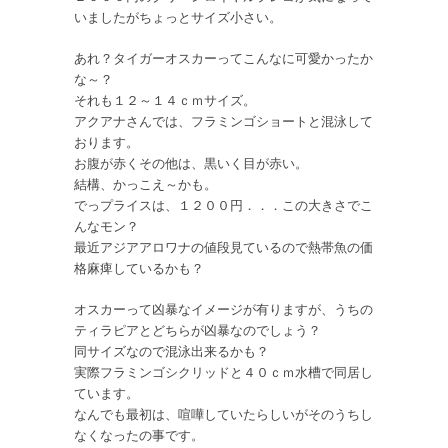
いましたがちょっとサイズ小さい。
あれ？タイガーオスカーってこんなに可愛かったか
な～？
それも１２～１４ｃｍサイズ。
アクアナさんでは、フラミンゴショートと混泳して
おります。
お腹が赤くその他は、黒いく目が赤い。
結構、かっこえ～かも。
でっプライスは、１２００円．．．この大きさでこ
んなモン？
最近アジアアロワナの値段見ているので熱帯魚の価
格麻痺しているかも？
オスカーって凶暴なイメージが有りますが、うちの
ティラピアとどちらが凶暴なのでしょう？
同サイズなので混泳出来るかも？
実際フラミンゴシクリッドと４０ｃｍ水槽で同居し
ています。
なんでも最初は、喧嘩していたらしいがそのうちし
なくなったの事です。