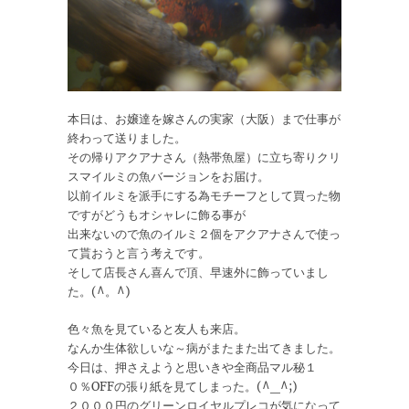
本日は、お嬢達を嫁さんの実家（大阪）まで仕事が
終わって送りました。
その帰りアクアナさん（熱帯魚屋）に立ち寄りクリ
スマイルミの魚バージョンをお届け。
以前イルミを派手にする為モチーフとして買った物
ですがどうもオシャレに飾る事が
出来ないので魚のイルミ２個をアクアナさんで使っ
て貰おうと言う考えです。
そして店長さん喜んで頂、早速外に飾っていまし
た。(^。^)
色々魚を見ていると友人も来店。
なんか生体欲しいな～病がまたまた出てきました。
今日は、押さえようと思いきや全商品マル秘１
０％OFFの張り紙を見てしまった。(^_^;)
２０００円のグリーンロイヤルプレコが気になって