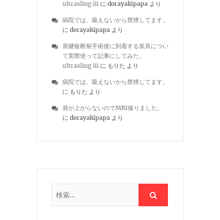
ultrasling iii
に
dorayakipapa
より
病院では、吸えないから禁煙してます。
に
dorayakipapa
より
肩腱板断裂手術後に到着する装具につい
て実際使って記事にしてみた。
ultrasling iii
に
もりた
より
病院では、吸えないから禁煙してます。
に
もりた
より
肩が上がらないのでMRI撮りました。
に
dorayakipapa
より