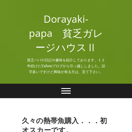
Skip
to
Dorayaki-
content
papa 貧乏ガレ
ージハウスⅡ
貧乏パパの日記や趣味を紹介しております。１２
年続けたYahooブログから引っ越ししました。誤
字多いですけど興味が有る方は、見て下さい。
久々の熱帯魚購入．．．初
オスカーです。