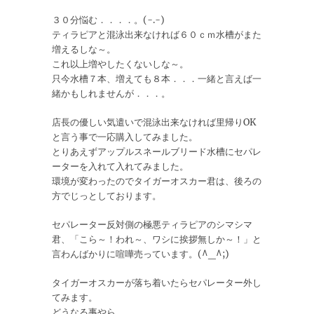
３０分悩む．．．．。(-.-)
ティラピアと混泳出来なければ６０ｃｍ水槽がまた
増えるしな～。
これ以上増やしたくないしな～。
只今水槽７本、増えても８本．．．一緒と言えば一
緒かもしれませんが．．．。
店長の優しい気遣いで混泳出来なければ里帰りOK
と言う事で一応購入してみました。
とりあえずアップルスネールブリード水槽にセパレ
ーターを入れて入れてみました。
環境が変わったのでタイガーオスカー君は、後ろの
方でじっとしております。
セパレーター反対側の極悪ティラピアのシマシマ
君、「こら～！われ～、ワシに挨拶無しか～！」と
言わんばかりに喧嘩売っています。(^_^;)
タイガーオスカーが落ち着いたらセパレーター外し
てみます。
どうなる事やら．．．。